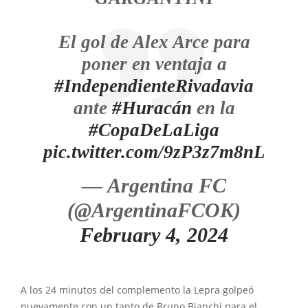
El gol de Alex Arce para
poner en ventaja a
#IndependienteRivadavia
ante
#Huracán
en la
#CopaDeLaLiga
pic.twitter.com/9zP3z7m8nL
— Argentina FC
(@ArgentinaFCOK)
February 4, 2024
A los 24 minutos del complemento la Lepra golpeó
nuevamente con un tanto de Bruno Bianchi para el