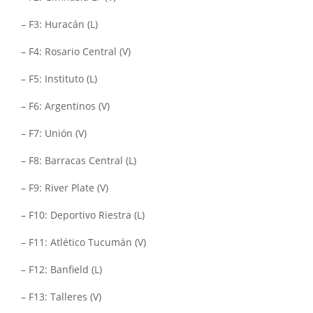
– F3: Huracán (L)
– F4: Rosario Central (V)
– F5: Instituto (L)
– F6: Argentinos (V)
– F7: Unión (V)
– F8: Barracas Central (L)
– F9: River Plate (V)
– F10: Deportivo Riestra (L)
– F11: Atlético Tucumán (V)
– F12: Banfield (L)
– F13: Talleres (V)