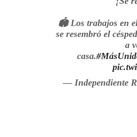
¡Se r
🏟 Los trabajos en e
se resembró el césped
a v
casa.
#MásUnid
pic.tw
— Independiente R