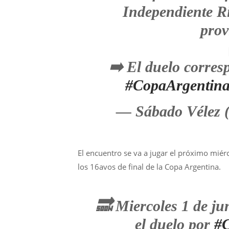
Independiente Ri
prov
➡️ El duelo corres
#CopaArgentin
— Sábado Vélez 
El encuentro se va a jugar el próximo miérc
los 16avos de final de la Copa Argentina.
🔜 Miercoles 1 de ju
el duelo por
#