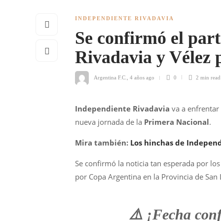
INDEPENDIENTE RIVADAVIA
Se confirmó el par
Rivadavia y Vélez 
Argentina F.C.
,
4 años ago
0
2 min
read
Independiente Rivadavia
va a enfrentar
nueva jornada de la
Primera Nacional
.
Mira también:
Los hinchas de Independ
Se confirmó la noticia tan esperada por los
por Copa Argentina en la Provincia de San 
⚠️ ¡Fecha con