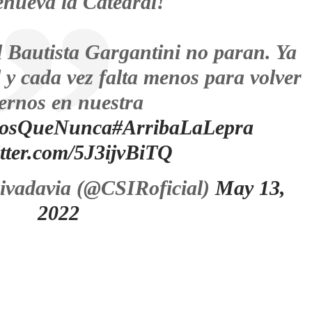
enueva la Catedral!
l Bautista Gargantini no paran. Ya
 y cada vez falta menos para volver
ernos en nuestra
osQueNunca
#ArribaLaLepra
itter.com/5J3ijvBiTQ
ivadavia (@CSIRoficial)
May 13,
2022