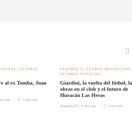
ESIONAL
,
ÚLTIMAS
FEDERAL A
,
FÚTBOL MENDOCINO
,
ÚLTIMAS NOTICIAS
re al ex Tomba, Juan
Giardini, la vuelta del fútbol, l
obras en el club y el futuro de
Huracán Las Heras
años ago
1 min
read
Argentina F.C.
,
6 años ago
1 min
read