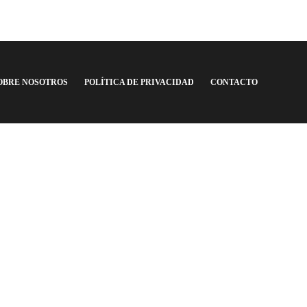
Ecuador goleó 4 a 2 a Uruguay
Argentina F.C.
,
6 años ago
1 min
read
OBRE NOSOTROS
POLÍTICA DE PRIVACIDAD
CONTACTO