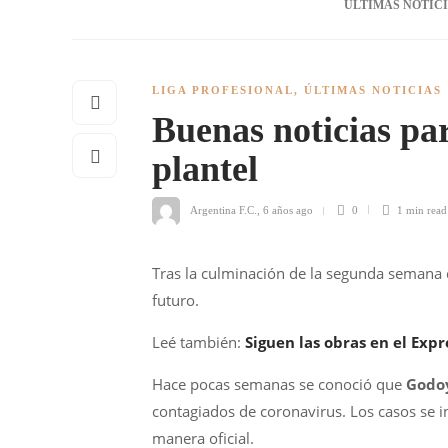
ÚLTIMAS NOTIC
LIGA PROFESIONAL
,
ÚLTIMAS NOTICIAS
Buenas noticias pa
plantel
Argentina F.C.
,
6 años ago
0
1 min
read
Tras la culminación de la segunda semana
futuro.
Leé también:
Siguen las obras en el Expr
Hace pocas semanas se conoció que
Godo
contagiados de coronavirus. Los casos se i
manera oficial.