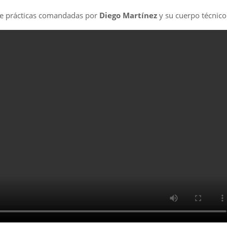
de prácticas comandadas por
Diego Martínez
y su cuerpo técnico