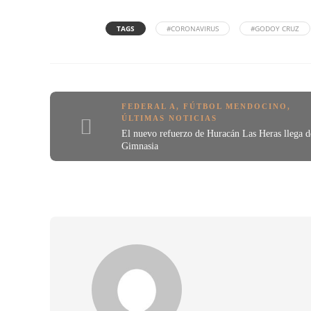
TAGS
#CORONAVIRUS
#GODOY CRUZ
FEDERAL A
,
FÚTBOL MENDOCINO
,
ÚLTIMAS NOTICIAS
El nuevo refuerzo de Huracán Las Heras llega d
Gimnasia