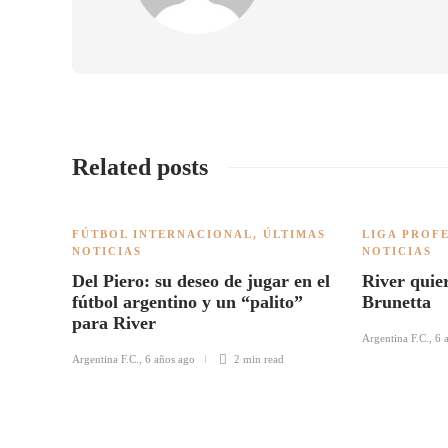
Related posts
FÚTBOL INTERNACIONAL
,
ÚLTIMAS
LIGA PROF
NOTICIAS
NOTICIAS
Del Piero: su deseo de jugar en el
River quie
fútbol argentino y un “palito”
Brunetta
para River
Argentina F.C.
,
6 
Argentina F.C.
,
6 años ago
2 min
read