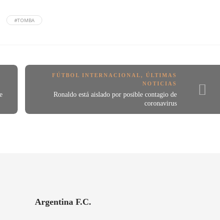
#TOMBA
FÚTBOL INTERNACIONAL
,
ÚLTIMAS
NOTICIAS
e
Ronaldo está aislado por posible contagio de
coronavirus
Argentina F.C.