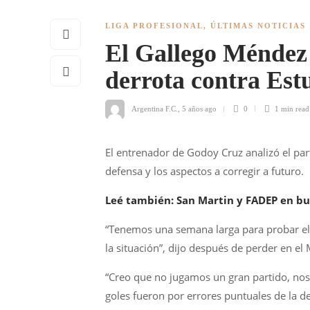
LIGA PROFESIONAL
,
ÚLTIMAS NOTICIAS
El Gallego Méndez f
derrota contra Est
Argentina F.C.
,
5 años ago
0
1 min
read
El entrenador de Godoy Cruz analizó el parti
defensa y los aspectos a corregir a futuro.
Leé también: San Martin y FADEP en busc
“Tenemos una semana larga para probar el
la situación”, dijo después de perder en el 
“Creo que no jugamos un gran partido, no
goles fueron por errores puntuales de la de