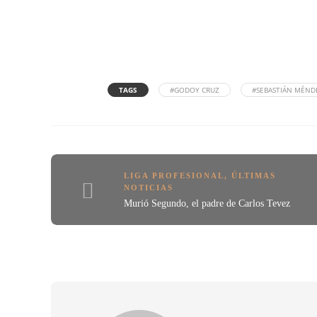
TAGS
#GODOY CRUZ
#SEBASTIÁN MÉND
LIGA PROFESIONAL
,
ÚLTIMAS
NOTICIAS
Murió Segundo, el padre de Carlos Tevez