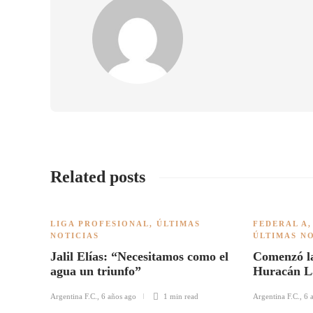
Related posts
LIGA PROFESIONAL
,
ÚLTIMAS
FEDERAL A
NOTICIAS
ÚLTIMAS N
Jalil Elías: “Necesitamos como el
Comenzó la
agua un triunfo”
Huracán L
Argentina F.C.
,
6 años ago
1 min
read
Argentina F.C.
,
6 