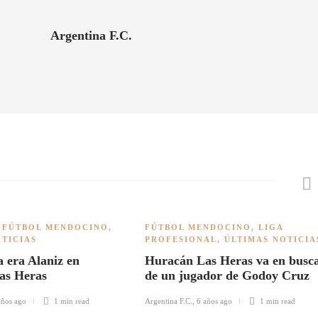
Argentina F.C.
,
FÚTBOL MENDOCINO
,
FÚTBOL MENDOCINO
,
LIGA
OTICIAS
PROFESIONAL
,
ÚLTIMAS NOTICIA
 era Alaniz en
Huracán Las Heras va en busc
as Heras
de un jugador de Godoy Cruz
años ago
1 min
read
Argentina F.C.
,
6 años ago
1 min
read