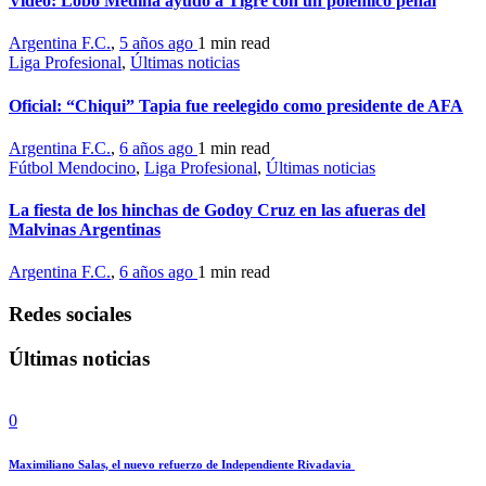
Video: Lobo Medina ayudó a Tigre con un polémico penal
Argentina F.C.
,
5 años ago
1 min
read
Liga Profesional
,
Últimas noticias
Oficial: “Chiqui” Tapia fue reelegido como presidente de AFA
Argentina F.C.
,
6 años ago
1 min
read
Fútbol Mendocino
,
Liga Profesional
,
Últimas noticias
La fiesta de los hinchas de Godoy Cruz en las afueras del
Malvinas Argentinas
Argentina F.C.
,
6 años ago
1 min
read
Redes sociales
Últimas noticias
0
Maximiliano Salas, el nuevo refuerzo de Independiente Rivadavia