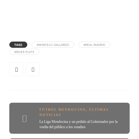
TAGS
#MARCELO GALLARDO
#REAL MADRID
#RIVER PLATE
FÚTBOL MENDOCINO
,
ÚLTIMAS
NOTICIAS
La Liga Mendocina y un pedido al Gobernador por la
vuelta del público a los estadios