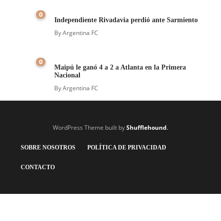
0
Independiente Rivadavia perdió ante Sarmiento
By
Argentina FC
0
Maipú le ganó 4 a 2 a Atlanta en la Primera
Nacional
By
Argentina FC
WordPress Theme built by
Shufflehound
.
SOBRE NOSOTROS
POLÍTICA DE PRIVACIDAD
CONTACTO