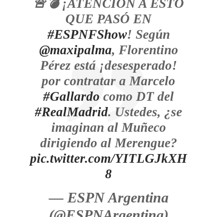
🚨💣 ¡ATENCIÓN A ESTO
QUE PASÓ EN
#ESPNFShow
! Según
@maxipalma
, Florentino
Pérez está ¡desesperado!
por contratar a Marcelo
#Gallardo
como DT del
#RealMadrid
. Ustedes, ¿se
imaginan al Muñeco
dirigiendo al Merengue?
pic.twitter.com/YITLGJkXH
8
— ESPN Argentina
(@ESPNArgentina)