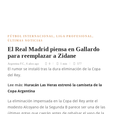
FÚTBOL INTERNACIONAL
,
LIGA PROFESIONAL
,
ÚLTIMAS NOTICIAS
El Real Madrid piensa en Gallardo
para reemplazar a Zidane
Argentina F.C.
,
6 años ago
0
1 min
577
El rumor se instaló tras la dura eliminación de la Copa
del Rey.
Lee más:
Huracán Las Heras estrenó la camiseta de la
Copa Argentina
La eliminación impensada en la Copa del Rey ante el
modesto Alcoyano de la Segunda B parece ser una de las
últimas gotas que caerán antes de rebalsar el vaso de la