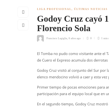
LIGA PROFESIONAL
,
ÚLTIMAS NOTICIAS
Godoy Cruz cayó 1 
Florencio Sola
Francisco Lagiglia
,
6 años ago
0
1 min
El Tomba no pudo como visitante ante el Ta
de Cuero el Expreso acumula dos derrotas a
Godoy Cruz visitó al conjunto del Sur por 
elenco mendocino volvió a caer y esta vez 
Primer tiempo de pocas emociones para am
participación para el equipo local que en u
En el segundo tiempo, Godoy Cruz mostró o