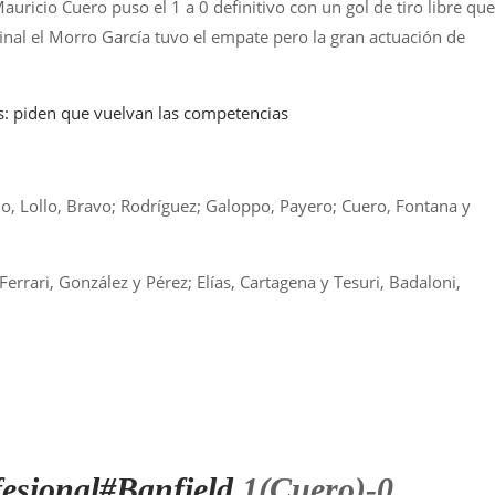
auricio Cuero puso el 1 a 0 definitivo con un gol de tiro libre que
inal el Morro García tuvo el empate pero la gran actuación de
: piden que vuelvan las competencias
o, Lollo, Bravo; Rodríguez; Galoppo, Payero; Cuero, Fontana y
Ferrari, González y Pérez; Elías, Cartagena y Tesuri, Badaloni,
esional
#Banfield
1(Cuero)-0