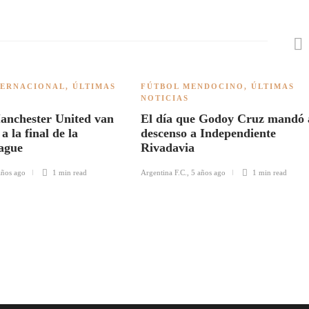
TERNACIONAL
,
ÚLTIMAS
FÚTBOL MENDOCINO
,
ÚLTIMAS
NOTICIAS
Manchester United van
El día que Godoy Cruz mandó 
a la final de la
descenso a Independiente
ague
Rivadavia
años ago
1 min
read
Argentina F.C.
,
5 años ago
1 min
read