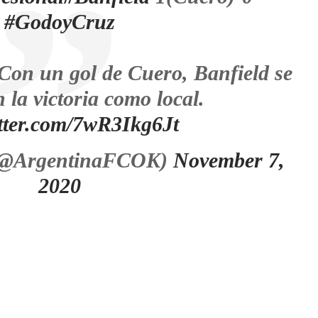
#GodoyCruz
 Con un gol de Cuero, Banfield se
 la victoria como local.
itter.com/7wR3Ikg6Jt
(@ArgentinaFCOK)
November 7,
2020