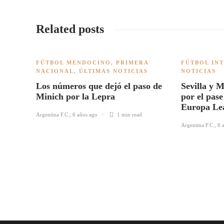
Related posts
FÚTBOL MENDOCINO
,
PRIMERA
FÚTBOL IN
NACIONAL
,
ÚLTIMAS NOTICIAS
NOTICIAS
Los números que dejó el paso de
Sevilla y 
Minich por la Lepra
por el pase 
Europa Le
Argentina F.C.
,
6 años ago
1 min
read
Argentina F.C.
,
6 