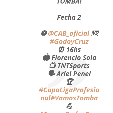
TOMBA!
Fecha 2
⚽
@CAB_oficial
🆚
#GodoyCruz
⏰ 16hs
🏟 Florencio Sola
📺 TNTSports
🗣️ Ariel Penel
🏆
#CopaLigaProfesio
nal
#VamosTomba
💪