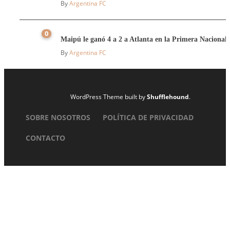
By
Argentina FC
0
Maipú le ganó 4 a 2 a Atlanta en la Primera Nacional
By
Argentina FC
WordPress Theme built by
Shufflehound
.
SOBRE NOSOTROS
POLÍTICA DE PRIVACIDAD
CONTACTO