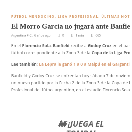
FÚTBOL MENDOCINO
,
LIGA PROFESIONAL
,
ÚLTIMAS NOTI
El Morro García no jugará ante Banfie
Argentina F.C.
,
6 años ago
0
1 min
665
En el
Florencio Sola
,
Banfield
recibe a
Godoy Cruz
en el part
fútbol correspondiente a la Zona 3 de la
Copa de la Liga Pro
Lee también:
La Lepra le ganó 1 a 0 a Maipú en el Gargantin
Banfield y Godoy Cruz se enfrentan hoy sábado 7 de noviemb
un nuevo partido por la Fecha 2 de la Zona 3 de la Copa de la
Profesional del fútbol argentino, en el estadio Florencio Sola.
🚂 ¡JUEGA EL