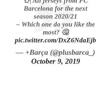
👕| All jerseys from FC
Barcelona for the next
season 2020/21
– Which one do you like the
most? 🤔
pic.twitter.com/DxZ6NdaEjb
— +Barça (@plusbarca_)
October 9, 2019