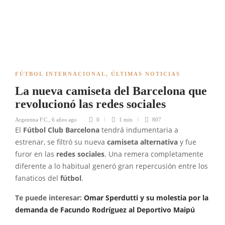
FÚTBOL INTERNACIONAL
,
ÚLTIMAS NOTICIAS
La nueva camiseta del Barcelona que
revolucionó las redes sociales
Argentina F.C.
,
6 años ago
0
1 min
807
El
Fútbol Club Barcelona
tendrá indumentaria a
estrenar, se filtró su nueva
camiseta alternativa
y fue
furor en las
redes sociales
. Una remera completamente
diferente a lo habitual generó gran repercusión entre los
fanaticos del
fútbol
.
Te puede interesar:
Omar Sperdutti y su molestia por la
demanda de Facundo Rodríguez al Deportivo Maipú