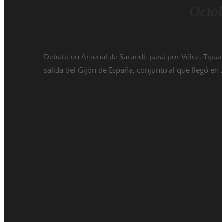
Octob
Debutó en Arsenal de Sarandí, pasó por Vélez, Tiju
salida del Gijón de España, conjunto al que llegó en