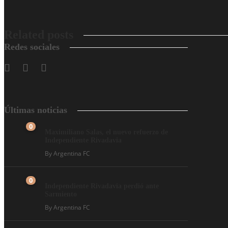
Related posts
Redes sociales
Últimas noticias
0
Maximiliano Salas, el nuevo refuerzo de
Independiente Rivadavia
By
Argentina FC
0
Independiente Rivadavia perdió ante
Sarmiento
By
Argentina FC