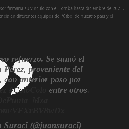
nsor firmaría su vínculo con el Tomba hasta diciembre de 2021.
ncia en diferentes equipos del fútbol de nuestro país y el
o refuerzo. Se sumó el
 Pérez, proveniente del
, con anterior paso por
ez
#ColoColo
entre otros.
ePunta_Mza
r.com/VEXrBV8wDx
 Suraci (@juansuraci)