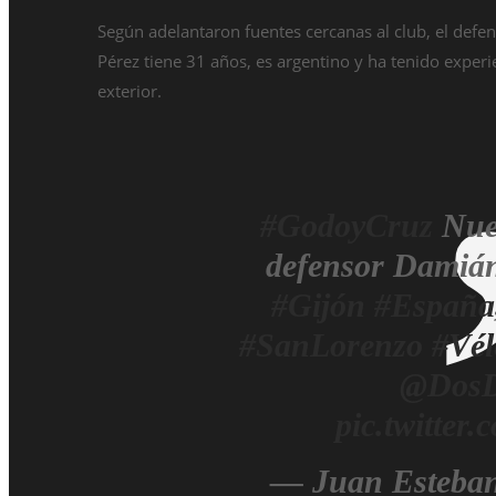
Según adelantaron fuentes cercanas al club, el defe
Pérez tiene 31 años, es argentino y ha tenido experie
exterior.
#GodoyCruz
Nuev
defensor Damián
#Gijón
#España
#SanLorenzo
#Vél
@DosD
pic.twitte
— Juan Esteban