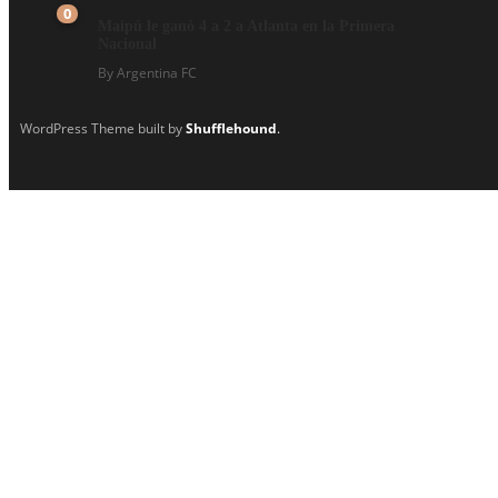
0
Maipú le ganó 4 a 2 a Atlanta en la Primera
Nacional
By
Argentina FC
WordPress Theme built by
Shufflehound
.