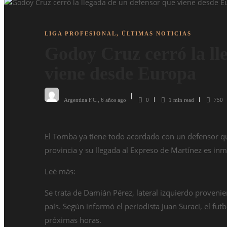
LIGA PROFESIONAL
,
ÚLTIMAS NOTICIAS
Godoy Cruz cerró la ll
viene desde Europa
Argentina F.C.
,
6 años ago
0
1 min
read
750
El Tomba ya tiene todo acordado con un defensor que 
provincia y su llegada al Expreso de Martínez es inm
Leé más:
Se trata de Damián Pérez, lateral izquierdo provenie
país. Según informó el periodista Juan Suraci, el fu
próximas horas.