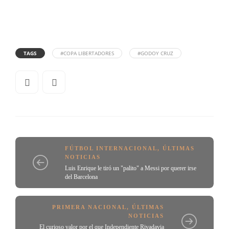
TAGS
#COPA LIBERTADORES
#GODOY CRUZ
FÚTBOL INTERNACIONAL
,
ÚLTIMAS
NOTICIAS
Luis Enrique le tiró un "palito" a Messi por querer irse
del Barcelona
PRIMERA NACIONAL
,
ÚLTIMAS
NOTICIAS
El curioso valor por el que Independiente Rivadavia