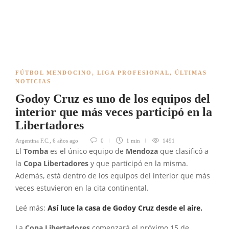
FÚTBOL MENDOCINO
,
LIGA PROFESIONAL
,
ÚLTIMAS
NOTICIAS
Godoy Cruz es uno de los equipos del
interior que más veces participó en la
Libertadores
Argentina F.C.
,
6 años ago
0
1 min
1491
El
Tomba
es el único equipo de
Mendoza
que clasificó a
la
Copa Libertadores
y que participó en la misma.
Además, está dentro de los equipos del interior que más
veces estuvieron en la cita continental.
Leé más:
Así luce la casa de Godoy Cruz desde el aire.
La
Copa Libertadores
comenzará el próximo 15 de