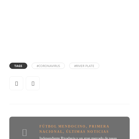
TAGS
#CORONAVIRUS
#RIVER PLATE
FÚTBOL MENDOCINO
,
PRIMERA
NACIONAL
,
ÚLTIMAS NOTICIAS
Independiente Rivadavia y un gran mercado de pases