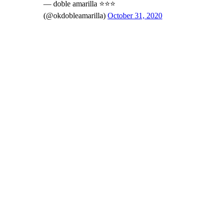
— doble amarilla ⭐️⭐️⭐️
(@okdobleamarilla)
October 31, 2020