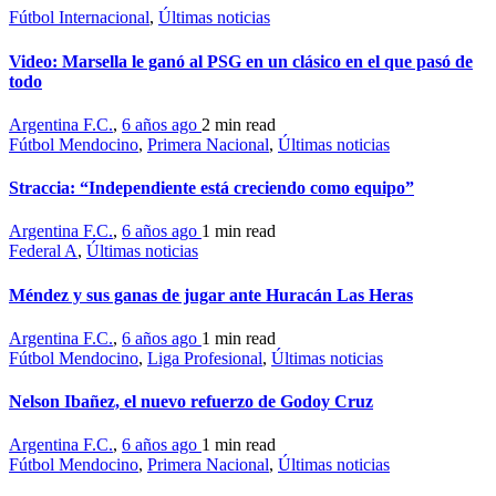
Fútbol Internacional
,
Últimas noticias
Video: Marsella le ganó al PSG en un clásico en el que pasó de
todo
Argentina F.C.
,
6 años ago
2 min
read
Fútbol Mendocino
,
Primera Nacional
,
Últimas noticias
Straccia: “Independiente está creciendo como equipo”
Argentina F.C.
,
6 años ago
1 min
read
Federal A
,
Últimas noticias
Méndez y sus ganas de jugar ante Huracán Las Heras
Argentina F.C.
,
6 años ago
1 min
read
Fútbol Mendocino
,
Liga Profesional
,
Últimas noticias
Nelson Ibañez, el nuevo refuerzo de Godoy Cruz
Argentina F.C.
,
6 años ago
1 min
read
Fútbol Mendocino
,
Primera Nacional
,
Últimas noticias