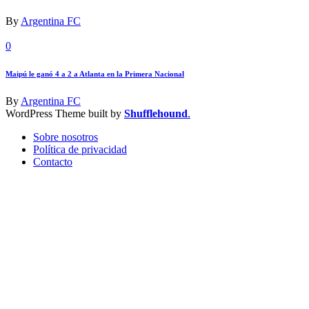
By
Argentina FC
0
Maipú le ganó 4 a 2 a Atlanta en la Primera Nacional
By
Argentina FC
WordPress Theme built by
Shufflehound
.
Sobre nosotros
Política de privacidad
Contacto