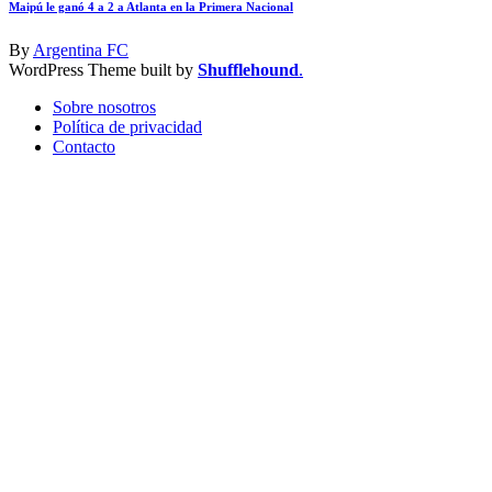
Maipú le ganó 4 a 2 a Atlanta en la Primera Nacional
By
Argentina FC
WordPress Theme built by
Shufflehound
.
Sobre nosotros
Política de privacidad
Contacto