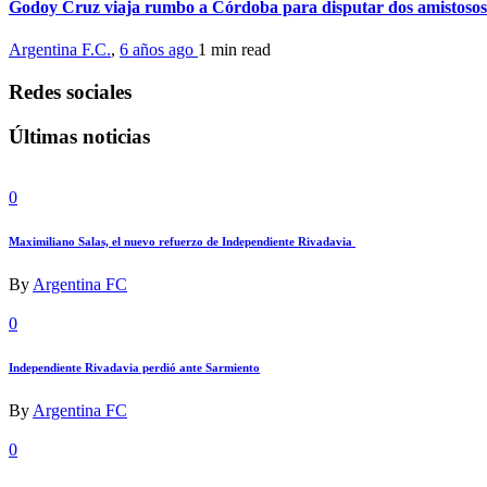
Godoy Cruz viaja rumbo a Córdoba para disputar dos amistosos
Argentina F.C.
,
6 años ago
1 min
read
Redes sociales
Últimas noticias
0
Maximiliano Salas, el nuevo refuerzo de Independiente Rivadavia
By
Argentina FC
0
Independiente Rivadavia perdió ante Sarmiento
By
Argentina FC
0