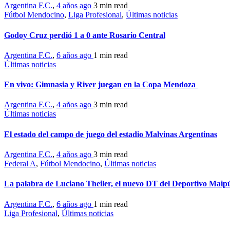
Argentina F.C.
,
4 años ago
3 min
read
Fútbol Mendocino
,
Liga Profesional
,
Últimas noticias
Godoy Cruz perdió 1 a 0 ante Rosario Central
Argentina F.C.
,
6 años ago
1 min
read
Últimas noticias
En vivo: Gimnasia y River juegan en la Copa Mendoza
Argentina F.C.
,
4 años ago
3 min
read
Últimas noticias
El estado del campo de juego del estadio Malvinas Argentinas
Argentina F.C.
,
4 años ago
3 min
read
Federal A
,
Fútbol Mendocino
,
Últimas noticias
La palabra de Luciano Theiler, el nuevo DT del Deportivo Maip
Argentina F.C.
,
6 años ago
1 min
read
Liga Profesional
,
Últimas noticias