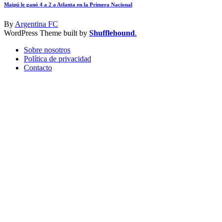
Maipú le ganó 4 a 2 a Atlanta en la Primera Nacional
By
Argentina FC
WordPress Theme built by
Shufflehound
.
Sobre nosotros
Política de privacidad
Contacto