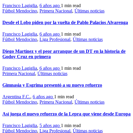
Francisco Lagiglia
,
6 años ago
1 min
read
Fútbol Mendocino
,
Primera Nacional
,
Últimas noticias
Desde el Lobo piden por la vuelta de Pablo Palacios Alvarenga
Francisco Lagiglia
,
6 años ago
1 min
read
Fútbol Mendocino
,
Liga Profesional
,
Últimas noticias
Diego Martínez y el peor arranque de un DT en la historia de
Godoy Cruz en primera
Francisco Lagiglia
,
6 años ago
1 min
read
Primera Nacional
,
Últimas noticias
Gimnasia y Esgrima presentó a su nuevo refuerzo
Argentina F.C.
,
6 años ago
1 min
read
Fútbol Mendocino
,
Primera Nacional
,
Últimas noticias
Así juega el nuevo refuerzo de la Lepra que viene desde Europa
Francisco Lagiglia
,
5 años ago
1 min
read
Fútbol Mendocino
,
Liga Profesional
,
Últimas noticias