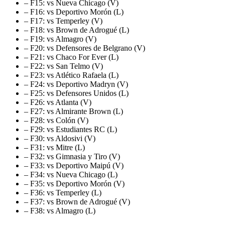
– F15: vs Nueva Chicago (V)
– F16: vs Deportivo Morón (L)
– F17: vs Temperley (V)
– F18: vs Brown de Adrogué (L)
– F19: vs Almagro (V)
– F20: vs Defensores de Belgrano (V)
– F21: vs Chaco For Ever (L)
– F22: vs San Telmo (V)
– F23: vs Atlético Rafaela (L)
– F24: vs Deportivo Madryn (V)
– F25: vs Defensores Unidos (L)
– F26: vs Atlanta (V)
– F27: vs Almirante Brown (L)
– F28: vs Colón (V)
– F29: vs Estudiantes RC (L)
– F30: vs Aldosivi (V)
– F31: vs Mitre (L)
– F32: vs Gimnasia y Tiro (V)
– F33: vs Deportivo Maipú (V)
– F34: vs Nueva Chicago (L)
– F35: vs Deportivo Morón (V)
– F36: vs Temperley (L)
– F37: vs Brown de Adrogué (V)
– F38: vs Almagro (L)