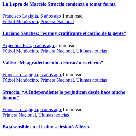
La Lepra de Marcelo Straccia comienza a tomar forma
Francisco Lagiglia
,
6 años ago
1 min
read
Fútbol Mendocino
,
Primera Nacional
Luciano Sánchez: “es muy gratificante el cariño de la gente”
Argentina F.C.
,
6 años ago
2 min
read
Fútbol Mendocino
,
Primera Nacional
,
Últimas noticias
Vallés: “Mi agradecimiento a Huracán es eterno”
Francisco Lagiglia
,
5 años ago
1 min
read
Fútbol Mendocino
,
Primera Nacional
,
Últimas noticias
Straccia: “A Independiente lo perjudican desde hace mucho
tiempo”
Francisco Lagiglia
,
6 años ago
1 min
read
Primera Nacional
,
Últimas noticias
Baja sensible en el Lobo: se lesionó Alférez