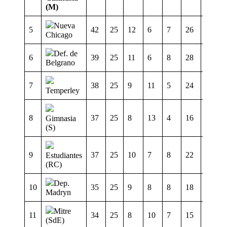
(M)
Nueva
5
42
25
12
6
7
26
16
Chicago
Def. de
6
39
25
11
6
8
28
18
Belgrano
7
38
25
9
11
5
24
17
Temperley
8
37
25
8
13
4
16
13
Gimnasia
(S)
9
37
25
10
7
8
22
21
Estudiantes
(RC)
Dep.
10
35
25
9
8
8
18
16
Madryn
Mitre
11
34
25
8
10
7
15
13
(SdE)