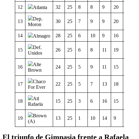
12
32
25
8
8
9
20
25
Atlanta
Dep.
13
30
25
7
9
9
20
25
Moron
14
28
25
6
10
9
16
27
Almagro
Def.
15
26
25
6
8
11
19
27
Unidos
Alte
16
24
25
5
9
11
15
23
Brown
Chaco
17
22
25
5
7
13
18
21
For Ever
Atl
18
15
25
3
6
16
15
34
Rafaela
Brown
19
13
25
1
10
14
9
36
(A)
El triunfo de Gimnasia frente a Rafaela