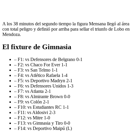
A los 38 minutos del segundo tiempo la figura Mensana llegó al área
con total peligro y definió por arriba para sellar el triunfo de Lobo en
Mendoza.
El fixture de Gimnasia
– F1: vs Defensores de Belgrano 0-1
– F2: vs Chaco For Ever 1-1
– F3: vs San Telmo 1-1
– F4: vs Atlético Rafaela 1-4
– F5: vs Deportivo Madryn 2-1
– F6: vs Defensores Unidos 1-3
– F7: vs Atlanta 2-1
– F8: vs Almirante Brown 0-0
– F9: vs Colón 2-1
– F10: vs Estudiantes RC 1-1
– F11: vs Aldosivi 2-3
– F12: vs Mitre 1-0
– F13: vs Gimnasia y Tiro 0-0
– F14: vs Deportivo Maipú (L)