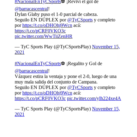
#NacionalEnTyCSports
⚽ ¡Reviví el gol de
@barracascentral
!
Dylan Glaby puso el 1-0 parcial de cabeza.
Seguilo EN DÚPLEX por
@TyCSports
y completo
por
https://t.co/oDHOhj9Wcn
acá:
https://t.co/pCRF0VKO3c
pic.twitter.com/WwTiiZenHR
— TyC Sports Play (@TyCSportsPlay)
November 15,
2021
#NacionalEnTyCSports
⚽ ¡Regalito y Gol de
@barracascentral
!
Vázquez estira la ventaja y pone el 2-0, luego de una
muy mala salida del conjunto de Campana.
Seguilo EN DÚPLEX por
@TyCSports
y completo
por
https://t.co/oDHOhj9Wcn
acá:
https://t.co/pCRF0VKO3c
pic.twitter.com/yIh224xe4A
— TyC Sports Play (@TyCSportsPlay)
November 15,
2021