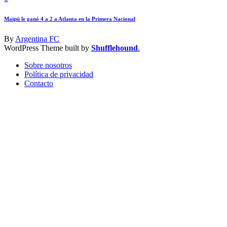
Maipú le ganó 4 a 2 a Atlanta en la Primera Nacional
By
Argentina FC
WordPress Theme built by
Shufflehound
.
Sobre nosotros
Política de privacidad
Contacto