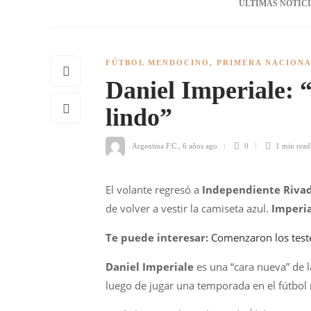
ÚLTIMAS NOTIC
FÚTBOL MENDOCINO
,
PRIMERA NACION
Daniel Imperiale: 
lindo”
Argentina F.C.
,
6 años ago
0
1 min
read
El volante regresó a
Independiente Riva
de volver a vestir la camiseta azul.
Imperi
Te puede interesar:
Comenzaron los test
Daniel Imperiale
es una “cara nueva” de 
luego de jugar una temporada en el fútbol