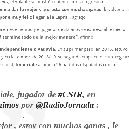
imos
, el volante se mostró contento por su regreso a
ene a dar lo mejor
y que
está con muchas ganas
de volver a la
one muy feliz llegar a la Lepra”
, agregó.
a en este tiempo y el jugador de 32 años se expresó al respecto.
lá termine todo de la mejor manera”
, afirmó.
Independiente Rivadavia
. En su primer paso, en 2015, estuvo
 y en la temporada 2018/19, su segunda etapa en el club, registr
n total,
Imperiale
acumula 56 partidos disputados con la
iale, jugador de
#CSIR
, en
nimos
por
@RadioJornada
:
.
jor , estoy con muchas ganas , le