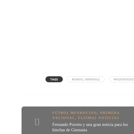
TAGS
#DANIEL IMPERIALE
#INDEPENDIE
FÚTBOL MENDOCINO
,
PRIMERA
NACIONAL
,
ÚLTIMAS NOTICIAS
Fernando Porreta y una gran noticia para los
hinchas de Gimnasia