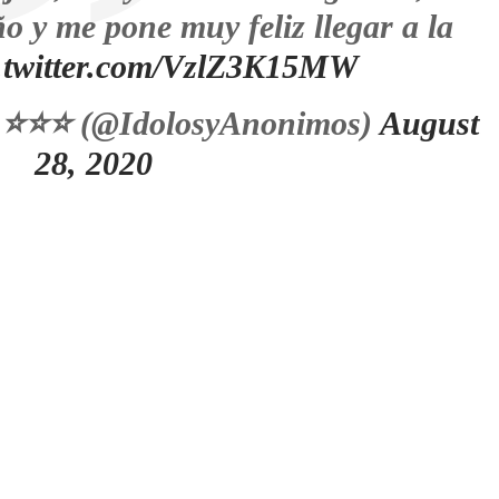
o y me pone muy feliz llegar a la
c.twitter.com/VzlZ3K15MW
 ⭐⭐⭐ (@IdolosyAnonimos)
August
28, 2020