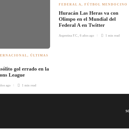
FEDERAL A
,
FÚTBOL MENDOCINO
Huracán Las Heras va con
Olimpo en el Mundial del
Federal A en Twitter
Argentina F.C.
,
6 años ago
1 min
read
TERNACIONAL
,
ÚLTIMAS
nsólito gol errado en la
ons League
años ago
1 min
read
S