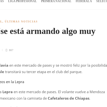
IAS
LIGA PROFESIONAL
PRIMERA NACIONAL
FEDERAL A
SELEC
AL
,
ÚLTIMAS NOTICIAS
“se está armando algo muy
807
davia
en este mercado de pases y se mostró feliz por la posibilid
ale
transitará su tercer etapa en el club del parque.
eos en la Lepra
la
Lepra
en este mercado de pases. El volante vuelve a Mendoza
 mexicano con la camiseta de
Cafetaleros de Chiapas
.