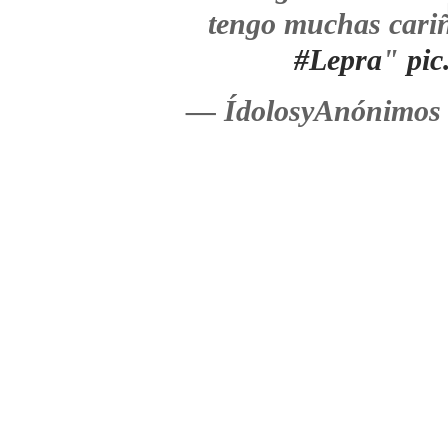
tengo muchas cariñ
#Lepra
"
pi
— ÍdolosyAnónimos