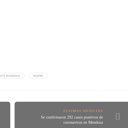
NTE RIVADAVIA
#LEPRA
ÚLTIMAS NOTICIAS
Se confirmaron 292 casos positivos de
coronavirus en Mendoza