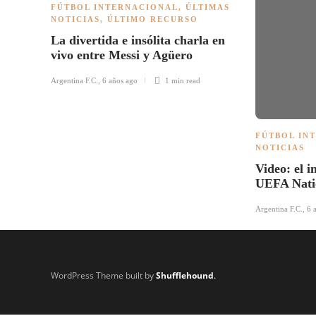
FÚTBOL INTERNACIONAL
,
ÚLTIMAS
NOTICIAS
,
ÚLTIMO RECURSO
La divertida e insólita charla en
vivo entre Messi y Agüero
Argentina F.C.
,
6 años ago
1 min
read
FÚTBOL IN
NOTICIAS
Video: el i
UEFA Nati
Argentina F.C.
,
6 
WordPress Theme built by
Shufflehound
.