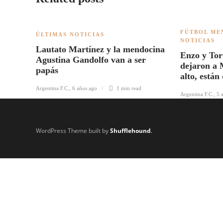
FÚTBOL ME
ÚLTIMAS NOTICIAS
NOTICIAS
Lautato Martínez y la mendocina
Enzo y Tor
Agustina Gandolfo van a ser
dejaron a 
papás
alto, está
Argentina F.C.
,
6 años ago
1 min
read
Argentina F.C.
,
5 
WordPress Theme built by
Shufflehound
.