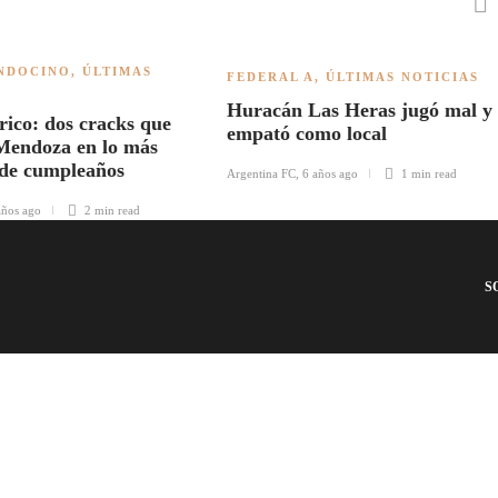
NDOCINO
,
ÚLTIMAS
FEDERAL A
,
ÚLTIMAS NOTICIAS
Huracán Las Heras jugó mal y
rico: dos cracks que
empató como local
Mendoza en lo más
n de cumpleaños
Argentina FC
,
6 años ago
1 min
read
años ago
2 min
read
S