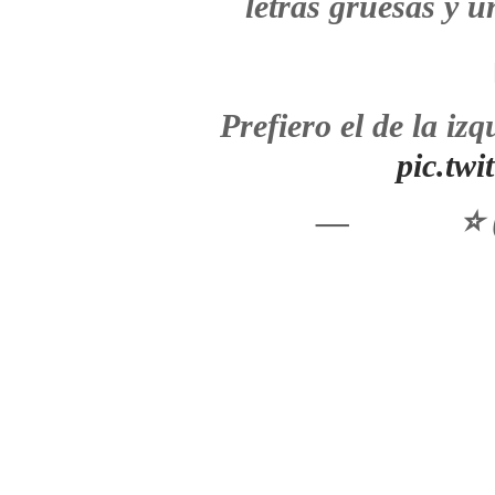
letras gruesas y 
Prefiero el de la iz
pic.tw
— ᅠ ᅠᅠ⭐️ (