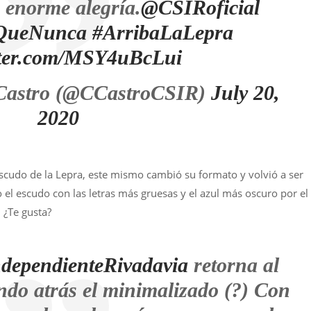
 enorme alegría.
@CSIRoficial
QueNunca
#ArribaLaLepra
itter.com/MSY4uBcLui
 Castro (@CCastroCSIR)
July 20,
2020
scudo de la Lepra, este mismo cambió su formato y volvió a ser
 el escudo con las letras más gruesas y el azul más oscuro por el
 ¿Te gusta?
dependienteRivadavia
retorna al
ando atrás el minimalizado (?) Con