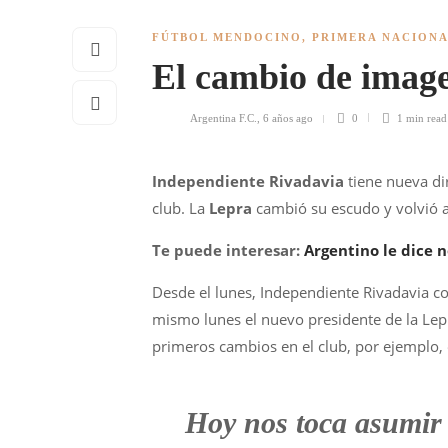
FÚTBOL MENDOCINO
,
PRIMERA NACION
El cambio de image
Argentina F.C.
,
6 años ago
0
1 min
read
Independiente Rivadavia
tiene nueva di
club. La
Lepra
cambió su escudo y volvió al
Te puede interesar:
Argentino le dice n
Desde el lunes, Independiente Rivadavia c
mismo lunes el nuevo presidente de la Le
primeros cambios en el club, por ejemplo, 
Hoy nos toca asumir