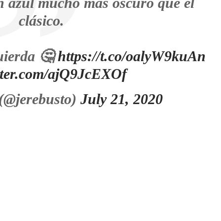
un azul mucho más oscuro que el
clásico.
quierda 🤔
https://t.co/oalyW9kuAn
itter.com/ajQ9JcEXOf
@jerebusto)
July 21, 2020