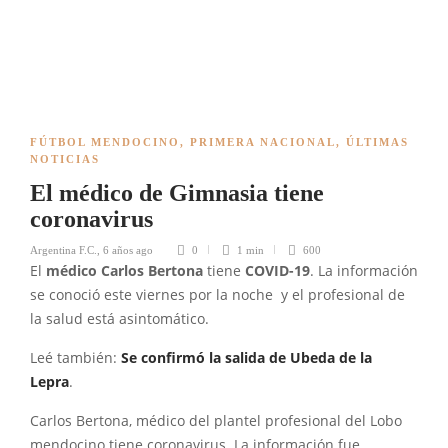
FÚTBOL MENDOCINO
,
PRIMERA NACIONAL
,
ÚLTIMAS
NOTICIAS
El médico de Gimnasia tiene
coronavirus
Argentina F.C.
,
6 años ago
0
1 min
600
El
médico Carlos Bertona
tiene
COVID-19
. La información
se conoció este viernes por la noche y el profesional de
la salud está asintomático.
Leé también:
Se confirmó la salida de Ubeda de la
Lepra
.
Carlos Bertona, médico del plantel profesional del Lobo
mendocino tiene coronavirus. La información fue