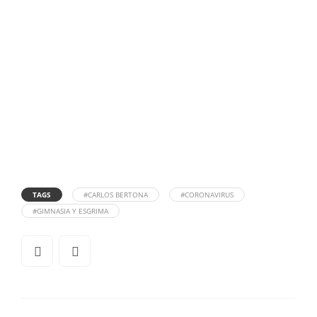
TAGS
#CARLOS BERTONA
#CORONAVIRUS
#GIMNASIA Y ESGRIMA