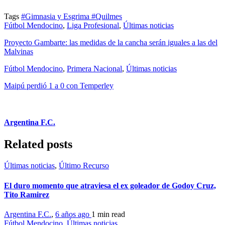
Tags
#Gimnasia y Esgrima
#Quilmes
Fútbol Mendocino
,
Liga Profesional
,
Últimas noticias
Proyecto Gambarte: las medidas de la cancha serán iguales a las del
Malvinas
Fútbol Mendocino
,
Primera Nacional
,
Últimas noticias
Maipú perdió 1 a 0 con Temperley
Argentina F.C.
Related posts
Últimas noticias
,
Último Recurso
El duro momento que atraviesa el ex goleador de Godoy Cruz,
Tito Ramirez
Argentina F.C.
,
6 años ago
1 min
read
Fútbol Mendocino
,
Últimas noticias