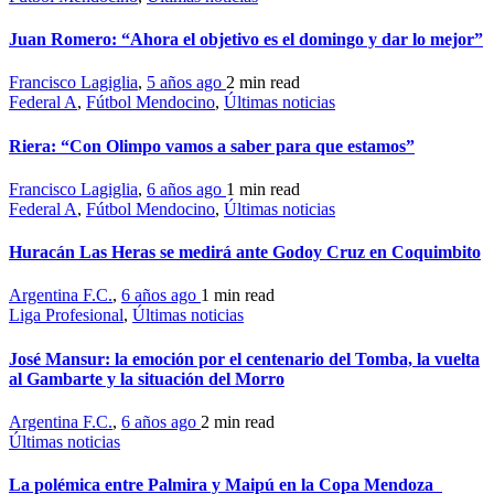
Juan Romero: “Ahora el objetivo es el domingo y dar lo mejor”
Francisco Lagiglia
,
5 años ago
2 min
read
Federal A
,
Fútbol Mendocino
,
Últimas noticias
Riera: “Con Olimpo vamos a saber para que estamos”
Francisco Lagiglia
,
6 años ago
1 min
read
Federal A
,
Fútbol Mendocino
,
Últimas noticias
Huracán Las Heras se medirá ante Godoy Cruz en Coquimbito
Argentina F.C.
,
6 años ago
1 min
read
Liga Profesional
,
Últimas noticias
José Mansur: la emoción por el centenario del Tomba, la vuelta
al Gambarte y la situación del Morro
Argentina F.C.
,
6 años ago
2 min
read
Últimas noticias
La polémica entre Palmira y Maipú en la Copa Mendoza