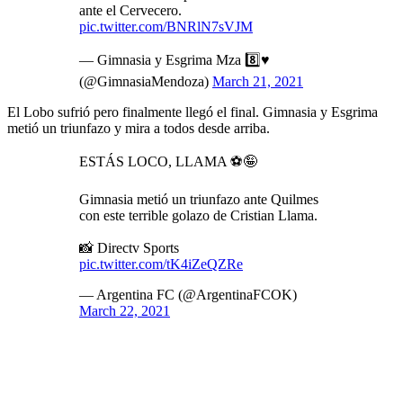
ante el Cervecero.
pic.twitter.com/BNRlN7sVJM
— Gimnasia y Esgrima Mza 8️⃣♥️
(@GimnasiaMendoza)
March 21, 2021
El Lobo sufrió pero finalmente llegó el final. Gimnasia y Esgrima
metió un triunfazo y mira a todos desde arriba.
ESTÁS LOCO, LLAMA ⚽️🤪
Gimnasia metió un triunfazo ante Quilmes
con este terrible golazo de Cristian Llama.
📸 Directv Sports
pic.twitter.com/tK4iZeQZRe
— Argentina FC (@ArgentinaFCOK)
March 22, 2021