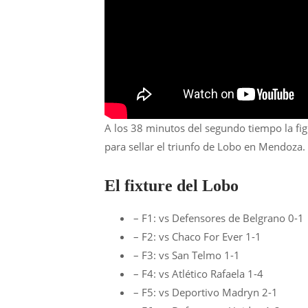
A los 38 minutos del segundo tiempo la figu
para sellar el triunfo de Lobo en Mendoza.
El fixture del Lobo
– F1: vs Defensores de Belgrano 0-1
– F2: vs Chaco For Ever 1-1
– F3: vs San Telmo 1-1
– F4: vs Atlético Rafaela 1-4
– F5: vs Deportivo Madryn 2-1