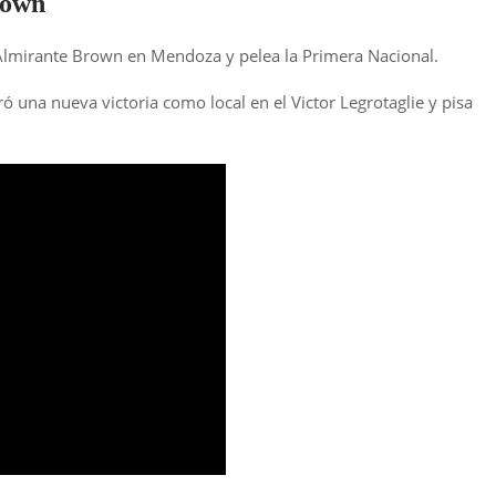
rown
 Almirante Brown en Mendoza y pelea la Primera Nacional.
ó una nueva victoria como local en el Victor Legrotaglie y pisa