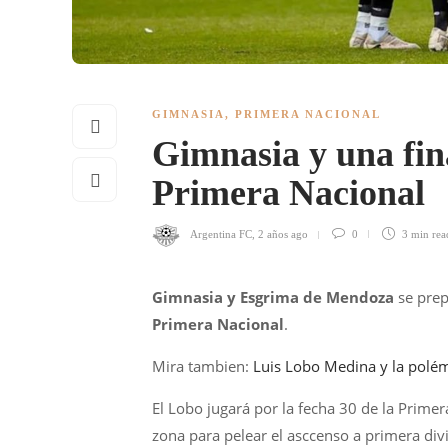
GIMNASIA
,
PRIMERA NACIONAL
Gimnasia y una fina
Primera Nacional
Argentina FC
,
2 años ago
0
3 min
rea
Gimnasia y Esgrima de Mendoza
se prep
Primera Nacional
.
Mira tambien:
Luis Lobo Medina y la polém
El Lobo jugará por la fecha 30 de la Primer
zona para pelear el asccenso a primera divi