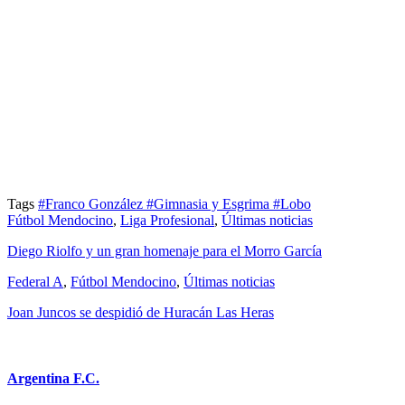
Tags
#Franco González
#Gimnasia y Esgrima
#Lobo
Fútbol Mendocino
,
Liga Profesional
,
Últimas noticias
Diego Riolfo y un gran homenaje para el Morro García
Federal A
,
Fútbol Mendocino
,
Últimas noticias
Joan Juncos se despidió de Huracán Las Heras
Argentina F.C.