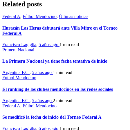
Related posts
Federal A
,
Fútbol Mendocino
,
Últimas noticias
Huracán Las Heras debutará ante Villa Mitre en el Torneo
Federal A
Francisco Lagiglia
,
5 años ago
1 min
read
Primera Nacional
La Primera Nacional ya tiene fecha tentativa de inicio
Argentina F.C.
,
5 años ago
1 min
read
Fútbol Mendocino
El ranking de los clubes mendocinos en las redes sociales
Argentina F.C.
,
5 años ago
2 min
read
Federal A
,
Fútbol Mendocino
Se modificó la fecha de inicio del Torneo Federal A
Francisco Lagiglia
,
6 años ago
1 min
read