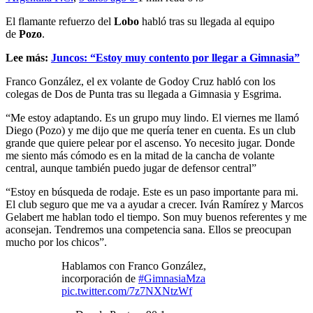
El flamante refuerzo del
Lobo
habló tras su llegada al equipo
de
Pozo
.
Lee más:
Juncos: “Estoy muy contento por llegar a Gimnasia”
Franco González, el ex volante de Godoy Cruz habló con los
colegas de Dos de Punta tras su llegada a Gimnasia y Esgrima.
“Me estoy adaptando. Es un grupo muy lindo. El viernes me llamó
Diego (Pozo) y me dijo que me quería tener en cuenta. Es un club
grande que quiere pelear por el ascenso. Yo necesito jugar. Donde
me siento más cómodo es en la mitad de la cancha de volante
central, aunque también puedo jugar de defensor central”
“Estoy en búsqueda de rodaje. Este es un paso importante para mi.
El club seguro que me va a ayudar a crecer. Iván Ramírez y Marcos
Gelabert me hablan todo el tiempo. Son muy buenos referentes y me
aconsejan. Tendremos una competencia sana. Ellos se preocupan
mucho por los chicos”.
Hablamos con Franco González,
incorporación de
#GimnasiaMza
pic.twitter.com/7z7NXNtzWf