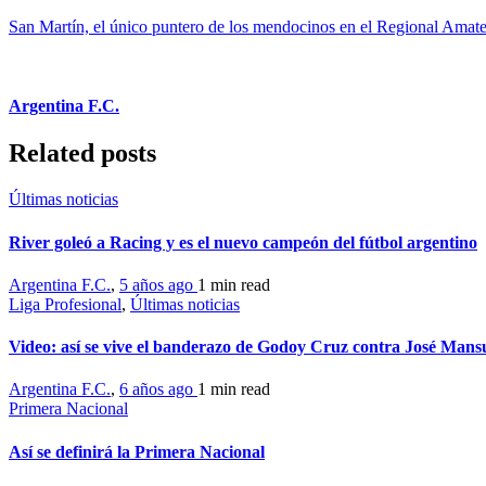
San Martín, el único puntero de los mendocinos en el Regional Amat
Argentina F.C.
Related posts
Últimas noticias
River goleó a Racing y es el nuevo campeón del fútbol argentino
Argentina F.C.
,
5 años ago
1 min
read
Liga Profesional
,
Últimas noticias
Video: así se vive el banderazo de Godoy Cruz contra José Mans
Argentina F.C.
,
6 años ago
1 min
read
Primera Nacional
Así se definirá la Primera Nacional