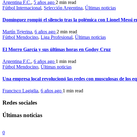
Argentina F.C.
,
5 años ago
2 min
read
Fútbol Internacional
,
Selección Argentina
,
Últimas noticias
Domínguez rompió el silencio tras la polémica con Lionel Messi 
Martín Tejerina
,
6 años ago
2 min
read
Fútbol Mendocino
,
Liga Profesional
,
Últimas noticias
El Morro García y sus últimas horas en Godoy Cruz
Argentina F.C.
,
6 años ago
1 min
read
Fútbol Mendocino
,
Últimas noticias
Una empresa local revolucionó las redes con musculosas de los 
Francisco Lagiglia
,
6 años ago
1 min
read
Redes sociales
Últimas noticias
0