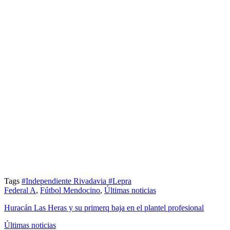
Tags
#Independiente Rivadavia
#Lepra
Federal A
,
Fútbol Mendocino
,
Últimas noticias
Huracán Las Heras y su primerq baja en el plantel profesional
Últimas noticias