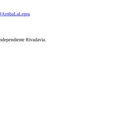
#ArribaLaLepra
 Independiente Rivadavia.