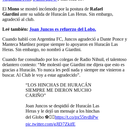
El
Mono
se mostró incómodo por la postura de
Rafael
Giardini
ante su salida de Huracán Las Heras. Sin embargo,
agradeció al club.
Leé también:
Joan Juncos es refuerzo del Lobo.
Cuando habló con Argentina FC, Juncos agradeció a Dante Ponce y
Manteca Martínez porque siempre lo apoyaron en Huracán Las
Heras. Sin embargo, no nombró a Giardini.
Cuando fue consultado por los colegas de Radio Nihuil, el talentoso
delantero contesto: “Me molestó que Giardini me dijera que esto es
gracias a Huracán. Yo nunca les pedí nada y siempre me vinieron a
buscar. Al Club le voy a estar agradecido”.
“LOS HINCHAS DE HURACÁN
SIEMPRE ME DIERON MUCHO
CARIÑO”
Joan Juncos se despidió de Huracán Las
Heras y le dejó un mensaje a los hinchas
del Globo ⚽️👇🏻
https://t.co/px55tvdhPw
pic.twitter.com/gJlD7ZkifE