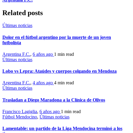
Related posts
Últimas noticias
Dolor en el fútbol argentino por la muerte de un joven
futbolísta
Argentina F.C.
,
6 años ago
1 min
read
Últimas noticias
Lobo vs Lepra: Ataúdes y cuerpos colgando en Mendoza
Argentina F.C.
,
4 años ago
4 min
read
Últimas noticias
Trasladan a Diego Maradona a la Clínica de Olivos
Francisco Lagiglia
,
6 años ago
1 min
read
Fútbol Mendocino
,
Últimas noticias
Lamentable: un partido de la Liga Mendocina terminó a los