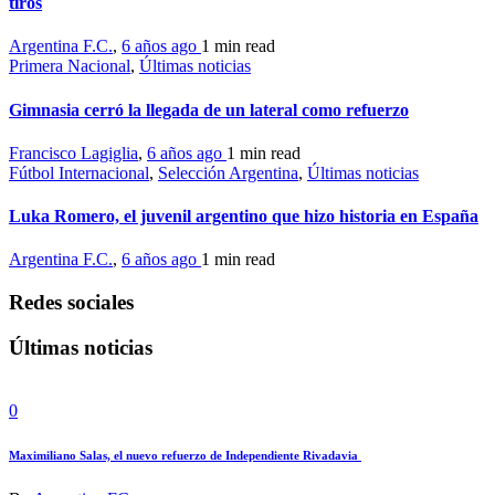
tiros
Argentina F.C.
,
6 años ago
1 min
read
Primera Nacional
,
Últimas noticias
Gimnasia cerró la llegada de un lateral como refuerzo
Francisco Lagiglia
,
6 años ago
1 min
read
Fútbol Internacional
,
Selección Argentina
,
Últimas noticias
Luka Romero, el juvenil argentino que hizo historia en España
Argentina F.C.
,
6 años ago
1 min
read
Redes sociales
Últimas noticias
0
Maximiliano Salas, el nuevo refuerzo de Independiente Rivadavia