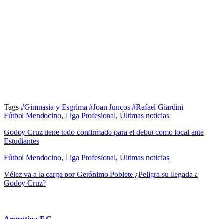
Tags
#Gimnasia y Esgrima
#Joan Juncos
#Rafael Giardini
Fútbol Mendocino
,
Liga Profesional
,
Últimas noticias
Godoy Cruz tiene todo confirmado para el debut como local ante
Estudiantes
Fútbol Mendocino
,
Liga Profesional
,
Últimas noticias
Vélez va a la carga por Gerónimo Poblete ¿Peligra su llegada a
Godoy Cruz?
Argentina F.C.