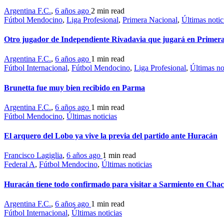
Argentina F.C.
,
6 años ago
2 min
read
Fútbol Mendocino
,
Liga Profesional
,
Primera Nacional
,
Últimas notic
Otro jugador de Independiente Rivadavia que jugará en Primera
Argentina F.C.
,
6 años ago
1 min
read
Fútbol Internacional
,
Fútbol Mendocino
,
Liga Profesional
,
Últimas no
Brunetta fue muy bien recibido en Parma
Argentina F.C.
,
6 años ago
1 min
read
Fútbol Mendocino
,
Últimas noticias
El arquero del Lobo ya vive la previa del partido ante Huracán
Francisco Lagiglia
,
6 años ago
1 min
read
Federal A
,
Fútbol Mendocino
,
Últimas noticias
Huracán tiene todo confirmado para visitar a Sarmiento en Cha
Argentina F.C.
,
6 años ago
1 min
read
Fútbol Internacional
,
Últimas noticias