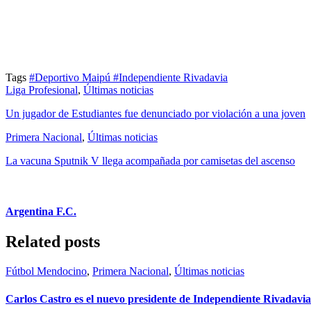
Tags
#Deportivo Maipú
#Independiente Rivadavia
Liga Profesional
,
Últimas noticias
Un jugador de Estudiantes fue denunciado por violación a una joven
Primera Nacional
,
Últimas noticias
La vacuna Sputnik V llega acompañada por camisetas del ascenso
Argentina F.C.
Related posts
Fútbol Mendocino
,
Primera Nacional
,
Últimas noticias
Carlos Castro es el nuevo presidente de Independiente Rivadavia