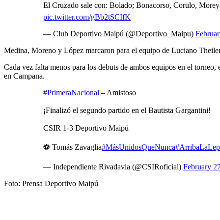
El Cruzado sale con: Bolado; Bonacorso, Corulo, Moreyr
pic.twitter.com/gBb2tSCIfK
— Club Deportivo Maipú (@Deportivo_Maipu)
Februar
Medina, Moreno y López marcaron para el equipo de Luciano Theiler 
Cada vez falta menos para los debuts de ambos equipos en el torneo, e
en Campana.
#PrimeraNacional
– Amistoso
¡Finalizó el segundo partido en el Bautista Gargantini!
CSIR 1-3 Deportivo Maipú
⚽ Tomás Zavaglia
#MásUnidosQueNunca
#ArribaLaLep
— Independiente Rivadavia (@CSIRoficial)
February 2
Foto: Prensa Deportivo Maipú