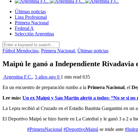
Últimas noticias
Liga Profesional
Primera Nacional
Federal A
Selección Argentina
Fútbol Mendocino
,
Primera Nacional
,
Últimas noticias
Maipú le ganó a Independiente Rivadavia 
Argentina F.C.
,
5 años ago
0
1 min
read
635
En un encuentro de preparación rumbo a la
Primera Nacional
, el
De
Lee más:
Un ex Maipú y San Martín alertó a todos: “No se si no
La Lepra recibió al Cruzado en el Estadio Bautista Gargantini en un
El Deportivo Maipú se hizo fuerte en La Catedral y le ganó 3 a 2 a I
#PrimeraNacional
#DeportivoMaipú
se mide ante
#Indep