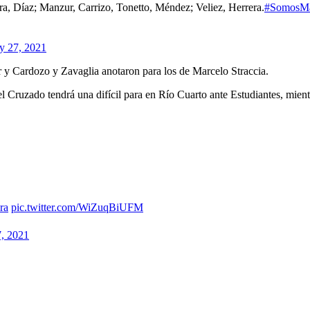
a, Díaz; Manzur, Carrizo, Tonetto, Méndez; Veliez, Herrera.
#SomosM
y 27, 2021
y Cardozo y Zavaglia anotaron para los de Marcelo Straccia.
l Cruzado tendrá una difícil para en Río Cuarto ante Estudiantes, mient
ra
pic.twitter.com/WiZuqBiUFM
7, 2021