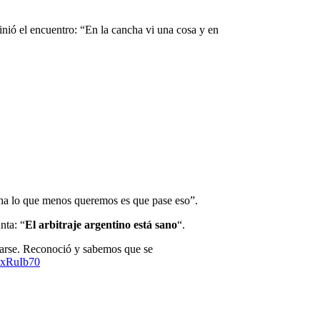
finió el encuentro: “En la cancha vi una cosa y en
ha lo que menos queremos es que pase eso”.
nta: “
El arbitraje argentino está sano
“.
ocarse. Reconoció y sabemos que se
qAxRuIb70