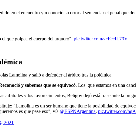
edido en el encuentro y reconoció su error al sentenciar el penal que de
 el que golpea el cuerpo del arquero".
pic.twitter.com/vcFccIL79V
olémica
olás Lamolina y salió a defender al árbitro tras la polémica.
Reconoció y sabemos que se equivocó
. Los que estamos en una canc
as arbitrales y los favorecimientos, Beligoy dejó está frase ante la pregu
rbitraje: "Lamolina es un ser humano que tiene la posibilidad de equiv
queremos es que pase eso", vía
@ESPNArgentina
.
pic.twitter.com/h
4, 2021