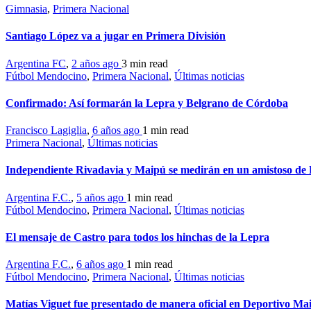
Gimnasia
,
Primera Nacional
Santiago López va a jugar en Primera División
Argentina FC
,
2 años ago
3 min
read
Fútbol Mendocino
,
Primera Nacional
,
Últimas noticias
Confirmado: Así formarán la Lepra y Belgrano de Córdoba
Francisco Lagiglia
,
6 años ago
1 min
read
Primera Nacional
,
Últimas noticias
Independiente Rivadavia y Maipú se medirán en un amistoso de
Argentina F.C.
,
5 años ago
1 min
read
Fútbol Mendocino
,
Primera Nacional
,
Últimas noticias
El mensaje de Castro para todos los hinchas de la Lepra
Argentina F.C.
,
6 años ago
1 min
read
Fútbol Mendocino
,
Primera Nacional
,
Últimas noticias
Matías Viguet fue presentado de manera oficial en Deportivo Ma