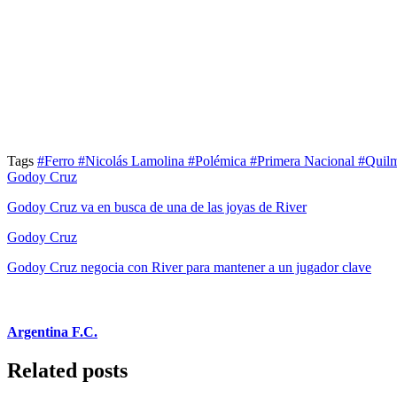
Tags
#Ferro
#Nicolás Lamolina
#Polémica
#Primera Nacional
#Quil
Godoy Cruz
Godoy Cruz va en busca de una de las joyas de River
Godoy Cruz
Godoy Cruz negocia con River para mantener a un jugador clave
Argentina F.C.
Related posts