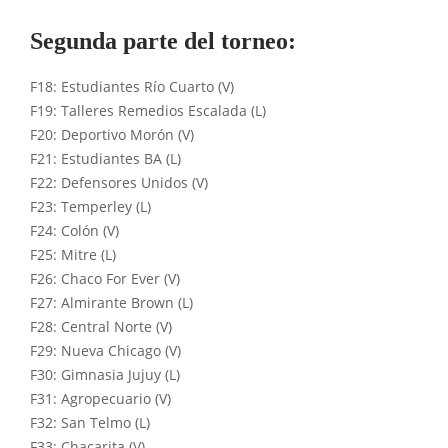
Segunda parte del torneo:
F18: Estudiantes Río Cuarto (V)
F19: Talleres Remedios Escalada (L)
F20: Deportivo Morón (V)
F21: Estudiantes BA (L)
F22: Defensores Unidos (V)
F23: Temperley (L)
F24: Colón (V)
F25: Mitre (L)
F26: Chaco For Ever (V)
F27: Almirante Brown (L)
F28: Central Norte (V)
F29: Nueva Chicago (V)
F30: Gimnasia Jujuy (L)
F31: Agropecuario (V)
F32: San Telmo (L)
F33: Chacarita (V)