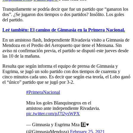
Tranquilamente se podría decir que fue un partido que “ganaron los
dos”. ¿Se jugaron dos tiempos o dos partidos? Insólito. Los goles
del partido.
Leé también: El camino de Gimnasia en la Primera Nacional.
En un amistoso flash, Independiente Rivadavia visito a Gimnasia de
Mendoza en el Predio del Aeropuerto que tiene el Mensana. Sin
aviso ni confirmación previa, el partido se disputó este jueves desde
las 10 de la mañana.
Resulta que según informa el equipo de prensa de Gimnasia y
Esgrima, se jugó un solo partido con dos tiempos de cuarenta y
cinco minutos cada uno. Es decir que según esa teoría, el Lobo ganó
el “único” partido que se jugó por 3-2.
#PrimeraNacional
Mira los goles Blanquinegros en el
amistoso ante independiente Rivadavia.
pic.twitter.com/pJ7l2ysWPX
— Gimnasia y Esgrima Mza 8️⃣♥️
(@GimnasiaMendoza)
February 25, 2021