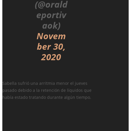
(@orald
eportiv
aok)
Novem
ber 30,
2020
Sabella sufrió una arritmia menor el jueves
pasado debido a la retención de líquidos que
había estado tratando durante algún tiempo.