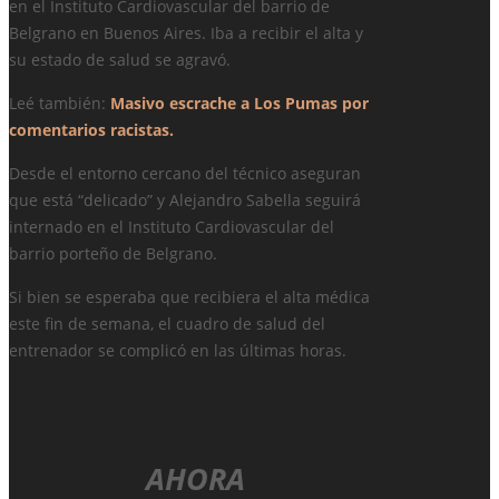
en el Instituto Cardiovascular del barrio de
Belgrano en Buenos Aires. Iba a recibir el alta y
su estado de salud se agravó.
Leé también:
Masivo escrache a Los Pumas por
comentarios racistas.
Desde el entorno cercano del técnico aseguran
que está “delicado” y Alejandro Sabella seguirá
internado en el Instituto Cardiovascular del
barrio porteño de Belgrano.
Si bien se esperaba que recibiera el alta médica
este fin de semana, el cuadro de salud del
entrenador se complicó en las últimas horas.
AHORA