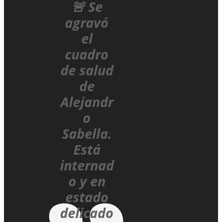
🚨 Se
agravó
el
cuadro
de salud
de
Alejandr
o
Sabella.
Está
internad
o y en
estado
delicado