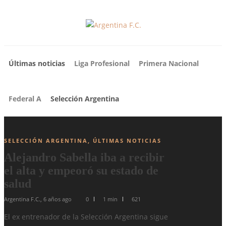
Últimas noticias
Liga Profesional
Primera Nacional
Federal A
Selección Argentina
SELECCIÓN ARGENTINA
,
ÚLTIMAS NOTICIAS
Alejandro Sabella iba a recibir
el alta y empeoró su estado de
salud
Argentina F.C.
,
6 años ago
0
1 min
621
El ex entrenador de la Selección Argentina sigue