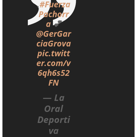
.
#Fuerza
Pachorr
a
💕
@GerGar
ciaGrova
pic.twitt
er.com/v
6qh6s52
FN
— La
Oral
Deporti
va