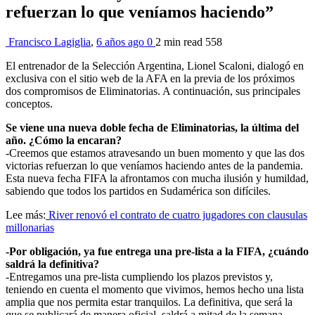
refuerzan lo que veníamos haciendo”
Francisco Lagiglia
,
6 años ago
0
2 min
read
558
El entrenador de la Selección Argentina, Lionel Scaloni, dialogó en
exclusiva con el sitio web de la AFA en la previa de los próximos
dos compromisos de Eliminatorias. A continuación, sus principales
conceptos.
Se viene una nueva doble fecha de Eliminatorias, la última del
año. ¿Cómo la encaran?
-Creemos que estamos atravesando un buen momento y que las dos
victorias refuerzan lo que veníamos haciendo antes de la pandemia.
Esta nueva fecha FIFA la afrontamos con mucha ilusión y humildad,
sabiendo que todos los partidos en Sudamérica son difíciles.
Lee más:
River renovó el contrato de cuatro jugadores con clausulas
millonarias
-Por obligación, ya fue entrega una pre-lista a la FIFA, ¿cuándo
saldrá la definitiva?
-Entregamos una pre-lista cumpliendo los plazos previstos y,
teniendo en cuenta el momento que vivimos, hemos hecho una lista
amplia que nos permita estar tranquilos. La definitiva, que será la
que se publicará de manera oficial, saldrá a mitad de la semana