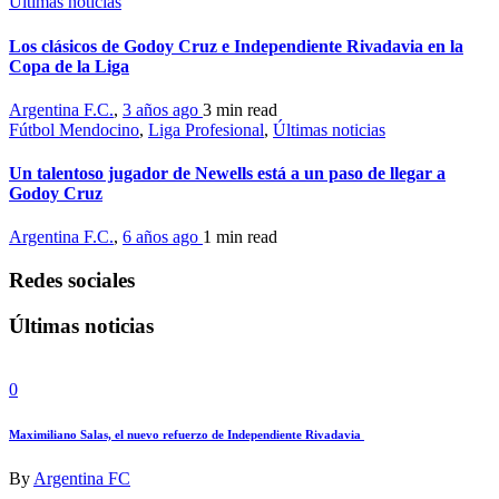
Últimas noticias
Los clásicos de Godoy Cruz e Independiente Rivadavia en la
Copa de la Liga
Argentina F.C.
,
3 años ago
3 min
read
Fútbol Mendocino
,
Liga Profesional
,
Últimas noticias
Un talentoso jugador de Newells está a un paso de llegar a
Godoy Cruz
Argentina F.C.
,
6 años ago
1 min
read
Redes sociales
Últimas noticias
0
Maximiliano Salas, el nuevo refuerzo de Independiente Rivadavia
By
Argentina FC