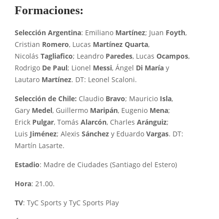
Formaciones:
Selección Argentina
: Emiliano
Martínez
; Juan
Foyth
,
Cristian
Romero
, Lucas
Martínez Quarta
,
Nicolás
Tagliafico
; Leandro
Paredes
, Lucas
Ocampos
,
Rodrigo
De Paul
; Lionel
Messi
, Ángel
Di María
y
Lautaro
Martínez
. DT: Leonel Scaloni.
Selección de Chile:
Claudio
Bravo
; Mauricio
Isla
,
Gary
Medel
, Guillermo
Maripán
, Eugenio
Mena
;
Erick
Pulgar
, Tomás
Alarcón
, Charles
Aránguiz
;
Luis
Jiménez
; Alexis
Sánchez
y Eduardo
Vargas
. DT:
Martín Lasarte.
Estadio
: Madre de Ciudades (Santiago del Estero)
Hora
: 21.00.
TV
: TyC Sports y TyC Sports Play