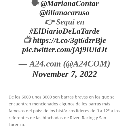
🗣️
@MarianaContar
@lilianacaruso
👉 Seguí en
#ElDiarioDeLaTarde
📺
https://t.co/3gt6dzrBje
pic.twitter.com/jAj9iUidJt
— A24.com (@A24COM)
November 7, 2022
De los 6000 unos 3000 son barras bravas en los que se
encuentran mencionados algunos de los barras más
famosos del país: de los históricos líderes de “La 12″ a los
referentes de las hinchadas de River, Racing y San
Lorenzo.