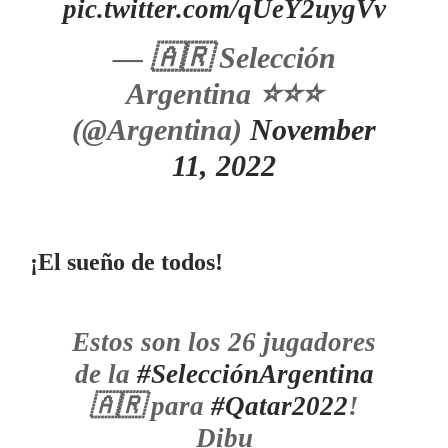
pic.twitter.com/qUeY2uygVv
— 🇦🇷 Selección
Argentina ⭐⭐⭐
(@Argentina)
November
11, 2022
¡El sueño de todos!
Estos son los 26 jugadores
de la
#SelecciónArgentina
🇦🇷 para
#Qatar2022
!
Dibu