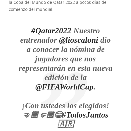
la Copa del Mundo de Qatar 2022 a pocos días del
comienzo del mundial.
#Qatar2022
Nuestro
entrenador
@lioscaloni
dio
a conocer la nómina de
jugadores que nos
representarán en esta nueva
edición de la
@FIFAWorldCup
.
¡Con ustedes los elegidos!
🤜🏼🤛🏼😁
#TodosJuntos
🇦🇷