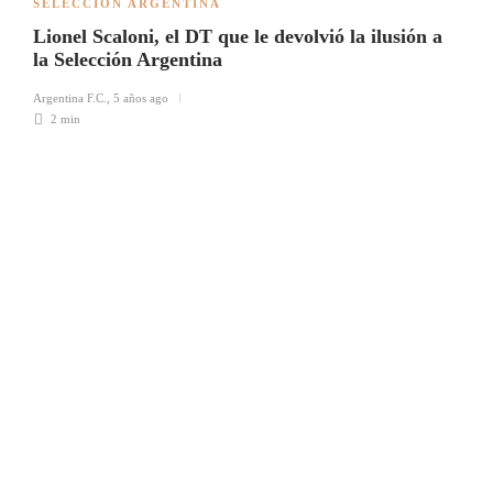
SELECCIÓN ARGENTINA
Lionel Scaloni, el DT que le devolvió la ilusión a
la Selección Argentina
Argentina F.C.
,
5 años ago
2 min