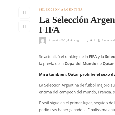
SELECCIÓN ARGENTINA
La Selección Argen
FIFA
Argentina F.C.
,
4 años ago
0
2 min
read
Se actualizó el ranking de la
FIFA
y la
Sele
la previa de la
Copa del Mundo
de
Qatar
Mira también: Qatar prohibe el sexo d
La Selección Argentina de fútbol mejoró su
encima del campeón del mundo, Francia, seg
Brasil sigue en el primer lugar, seguido de 
podio tras haber ganado la Finalissima ante