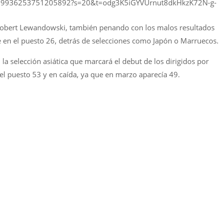
s/1539936253751205892?s=20&t=odg3K5iGYVUrnut8dkHkzK72N-g-
 Robert Lewandowski, también penando con los malos resultados
ble en el puesto 26, detrás de selecciones como Japón o Marruecos
 la selección asiática que marcará el debut de los dirigidos por
 el puesto 53 y en caída, ya que en marzo aparecía 49.