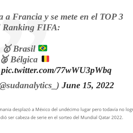
 a Francia y se mete en el TOP 3
l Ranking FIFA:
🥇
Brasil
🥈
Bélgica
pic.twitter.com/77wWU3pWbq
(@sudanalytics_)
June 15, 2022
mania desplazó a México del undécimo lugar pero todavía no log
pidió ser cabeza de serie en el sorteo del Mundial Qatar 2022.