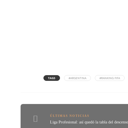
TAGS
#ARGENTINA
#RANKING FIFA
ÚLTIMAS NOTICIAS
Liga Profesional: así quedó la tabla del descens