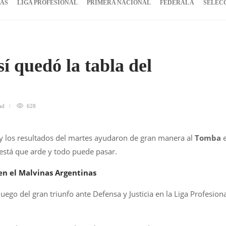
IAS
LIGA PROFESIONAL
PRIMERA NACIONAL
FEDERAL A
SELEC
sí quedó la tabla del
ad
628
y los resultados del martes ayudaron de gran manera al
Tomba
 está que arde y todo puede pasar.
en el Malvinas Argentinas
uego del gran triunfo ante Defensa y Justicia en la Liga Profesion