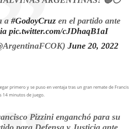
a a
#GodoyCruz
en el partido ante
ia
pic.twitter.com/cJDhaqB1aI
(@ArgentinaFCOK)
June 20, 2022
egar primero y se puso en ventaja tras un gran remate de Franci
os 14 minutos de juego.
ancisco Pizzini enganchó para su
rtido para Defensa y Justicia ante