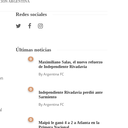
CIÓN ARGENTINA
Redes sociales
Últimas noticias
0
Maximiliano Salas, el nuevo refuerzo
de Independiente Rivadavia
By
Argentina FC
en
0
Independiente Rivadavia perdió ante
Sarmiento
By
Argentina FC
al
0
Maipú le ganó 4 a 2 a Atlanta en la
Primera Nacional