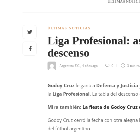
ÚLTIMAS NOTIC
ÚLTIMAS NOTICIAS
Liga Profesional: a
descenso
Argentina F.C.
,
4 años ago
0
3 min
re
Godoy Cruz
le ganó a
Defensa y Justicia
la
Liga Profesional
. La tabla del descenso
Mira también:
La fiesta de Godoy Cruz 
Godoy Cruz cerró la fecha con otra alegría l
del fútbol argentino.