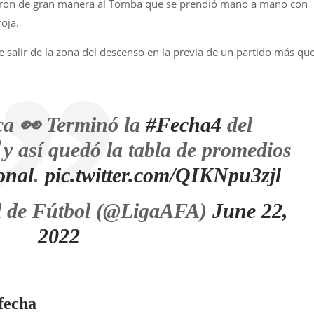
iaron de gran manera al Tomba que se prendió mano a mano con
roja.
salir de la zona del descenso en la previa de un partido más qu
rca 👀 Terminó la
#Fecha4
del
y así quedó la tabla de promedios
onal
.
pic.twitter.com/QIKNpu3zjl
l de Fútbol (@LigaAFA)
June 22,
2022
 fecha