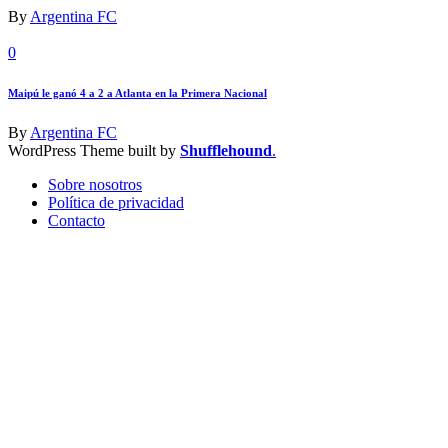
By
Argentina FC
0
Maipú le ganó 4 a 2 a Atlanta en la Primera Nacional
By
Argentina FC
WordPress Theme built by
Shufflehound
.
Sobre nosotros
Política de privacidad
Contacto