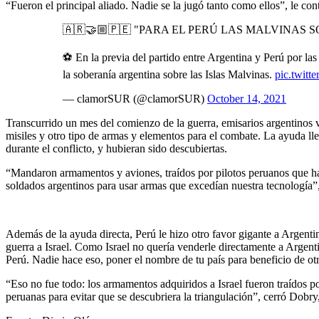
“Fueron el principal aliado. Nadie se la jugó tanto como ellos”, le co
🇦🇷🤝🏼🇵🇪 "PARA EL PERÚ LAS MALVINAS 
⚽️ En la previa del partido entre Argentina y Perú por l
la soberanía argentina sobre las Islas Malvinas.
pic.twit
— clamorSUR (@clamorSUR)
October 14, 2021
Transcurrido un mes del comienzo de la guerra, emisarios argentinos 
misiles y otro tipo de armas y elementos para el combate. La ayuda ll
durante el conflicto, y hubieran sido descubiertas.
“Mandaron armamentos y aviones, traídos por pilotos peruanos que hast
soldados argentinos para usar armas que excedían nuestra tecnología”,
Además de la ayuda directa, Perú le hizo otro favor gigante a Argenti
guerra a Israel. Como Israel no quería venderle directamente a Argenti
Perú. Nadie hace eso, poner el nombre de tu país para beneficio de otr
“Eso no fue todo: los armamentos adquiridos a Israel fueron traídos 
peruanas para evitar que se descubriera la triangulación”, cerró Dobry