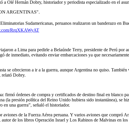
ntó a Olé Hernán Dobry, historiador y periodista especializado en el asun
SON ARGENTINAS".
as Eliminatorias Sudamericanas, peruanos realizaron un banderazo en B
ter.com/RrqXKAWyAT
viajaron a Lima para pedirle a Belaúnde Terry, presidente de Perú por 
egó de inmediato, evitando enviar embarcaciones ya que necesariamente d
a se ofrecieron a ir a la guerra, aunque Argentina no quiso. También v
 relató Dobry.
na: firmó órdenes de compra y certificados de destino final en blanco p
na (la presión política del Reino Unido hubiera sido instantánea), se hi
o en una guerra”, señaló el historiador.
por aviones de la Fuerza Aérea peruana. Y varios aviones que compró Arg
, autor de los libros Operación Israel y Los Rabinos de Malvinas en los