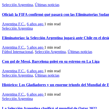
Selección Argentina
,
Últimas noticias
Oficial: la FIFA confirmó qué pasará con las Eliminatorias Suda
Argentina F.C.
,
6 años ago
1 min
read
Selección Argentina
Eliminatorias: la Selección Argentina jugará ante Chile en el desi
Argentina F.C.
,
5 años ago
1 min
read
Fútbol Internacional
,
Selección Argentina
,
Últimas noticias
Con gol de Messi, Barcelona goleó en su estreno en La Liga
Argentina F.C.
,
6 años ago
1 min
read
Selección Argentina
,
Últimas noticias
Histórico: Los Gladiadores y un enorme triunfo del Mundial de 
Argentina F.C.
,
6 años ago
1 min
read
Selección Argentina
La Selección Argentina clasificó al mundial de Qatar 2022