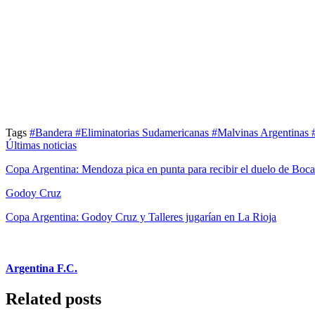
Tags
#Bandera
#Eliminatorias Sudamericanas
#Malvinas Argentinas
Últimas noticias
Copa Argentina: Mendoza pica en punta para recibir el duelo de Boca
Godoy Cruz
Copa Argentina: Godoy Cruz y Talleres jugarían en La Rioja
Argentina F.C.
Related posts