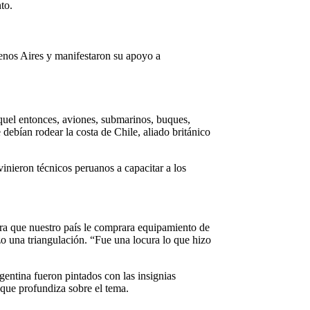
to.
uenos Aires y manifestaron su apoyo a
aquel entonces, aviones, submarinos, buques,
ebían rodear la costa de Chile, aliado británico
inieron técnicos peruanos a capacitar a los
ara que nuestro país le comprara equipamiento de
zo una triangulación. “Fue una locura lo que hizo
entina fueron pintados con las insignias
 que profundiza sobre el tema.