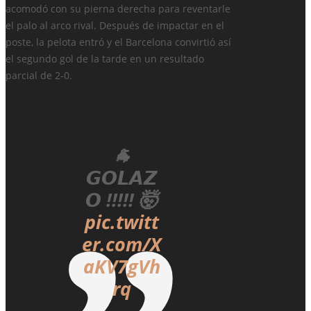
acomodó con su pierna derecha para reventarle
el palo al arco rival. Después de impactar en el
poste, la pelota entró y el Barcelona convirtió así
el segundo gol de la tarde en un resultado
parcial de 2-0.
🐐
𝙂𝙊𝙇𝘼𝙕
𝙊 !!!!! 🤯
pic.twitt
er.com/X
aKV7gVh
rq