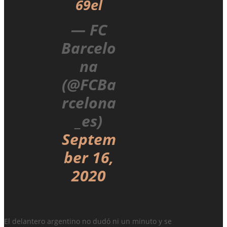
69el
— FC
Barcelo
na
(@FCBa
rcelona
_es)
Septem
ber 16,
2020
El delantero argentino no dudó ni un minuto y se