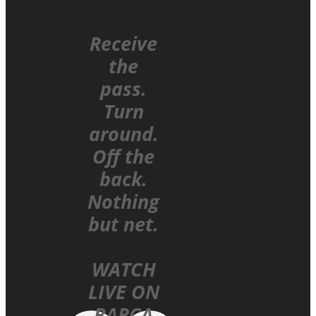
Receive
the
pass.
Turn
around.
Off the
back.
Nothing
but net.
WATCH
LIVE ON
BARÇA