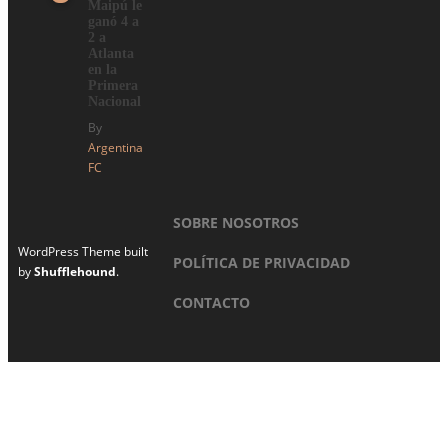
Maipú le
ganó 4 a
2 a
Atlanta
en la
Primera
Nacional
By
Argentina
FC
SOBRE NOSOTROS
WordPress Theme built
POLÍTICA DE PRIVACIDAD
by
Shufflehound
.
CONTACTO