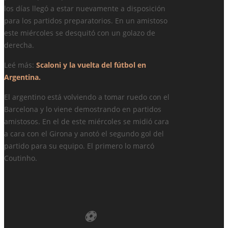
los días llegó a estar nuevamente a disposición
para los partidos preparatorios. En un amistoso
este miércoles se desquitó con un golazo de
derecha.
Leé más:
Scaloni y la vuelta del fútbol en
Argentina.
El argentino está volviendo a tomar ruedo con el
Barcelona y lo viene demostrando en partidos
amistosos. En el de este miércoles se midió cara
a cara con el Girona y anotó el segundo gol del
partido para su equipo. El primero lo marcó
Coutinho.
⚽