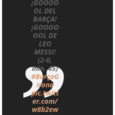
¡GOOOO
OL DEL
BARÇA!
¡GOOOO
OOL DE
LEO
MESSI!
(2-0,
min. 45)
#BarçaG
irona
pic.twitt
er.com/
w8b2ew