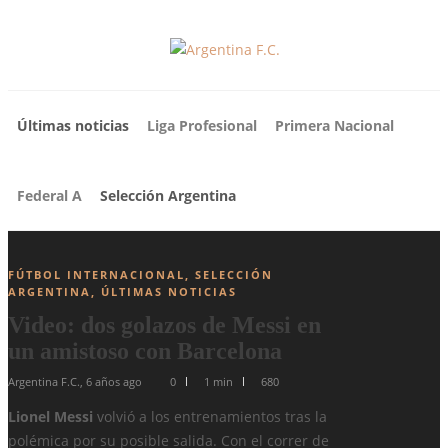
Últimas noticias
Liga Profesional
Primera Nacional
Federal A
Selección Argentina
FÚTBOL INTERNACIONAL
,
SELECCIÓN
ARGENTINA
,
ÚLTIMAS NOTICIAS
Video: dos golazos de Messi en
un amistoso con Barcelona
Argentina F.C.
,
6 años ago
0
1 min
680
Lionel Messi
volvió a los entrenamientos tras la
polémica por su posible salida. Con el correr de