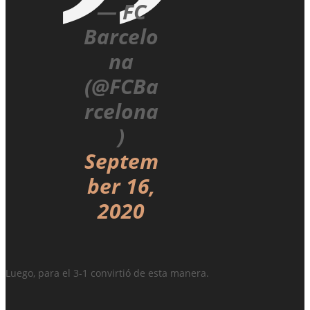
— FC
Barcelo
na
(@FCBa
rcelona
)
Septem
ber 16,
2020
Luego, para el 3-1 convirtió de esta manera.