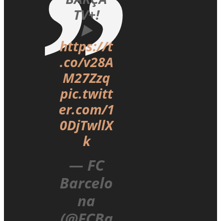
TV+!
▶️
https://t
.co/v28A
M27Zzq
pic.twitt
er.com/1
0DjTwllX
k
— FC
Barcelo
na
(@FCBa