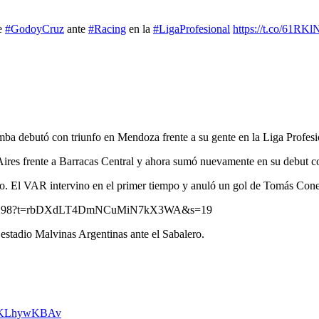
de
#GodoyCruz
ante
#Racing
en la
#LigaProfesional
https://t.co/61RK
ba debutó con triunfo en Mendoza frente a su gente en la Liga Profesi
Aires frente a Barracas Central y ahora sumó nuevamente en su debut c
ntro. El VAR intervino en el primer tiempo y anuló un gol de Tomás Con
692791298?t=rbDXdLT4DmNCuMiN7kX3WA&s=19
 estadio Malvinas Argentinas ante el Sabalero.
m/IKLhywKBAv