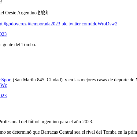
z!
del Oeste Argentino 🙌🙌
rt
#godoycruz
#temporada2023
pic.twitter.com/IdqWroDsw2
2023
la gente del Tomba.

Sport
(San Martín 845, Ciudad), y en las mejores casas de deporte de
s6Wc
2023
ofesional del fútbol argentino para el año 2023.
ismo se determinó que Barracas Central sea el rival del Tomba en la prim