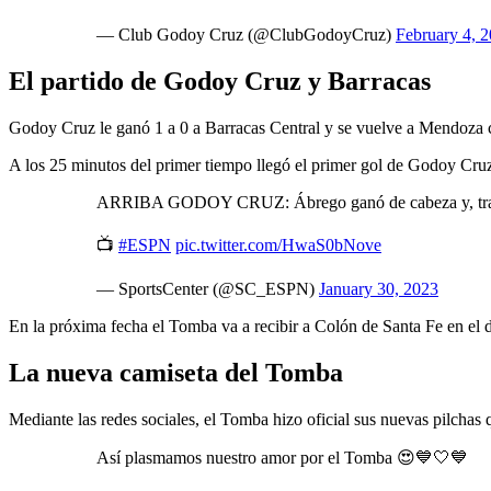
— Club Godoy Cruz (@ClubGodoyCruz)
February 4, 
El partido de Godoy Cruz y Barracas
Godoy Cruz le ganó 1 a 0 a Barracas Central y se vuelve a Mendoza co
A los 25 minutos del primer tiempo llegó el primer gol de Godoy Cru
ARRIBA GODOY CRUZ: Ábrego ganó de cabeza y, tras co
📺
#ESPN
pic.twitter.com/HwaS0bNove
— SportsCenter (@SC_ESPN)
January 30, 2023
En la próxima fecha el Tomba va a recibir a Colón de Santa Fe en el d
La nueva camiseta del Tomba
Mediante las redes sociales, el Tomba hizo oficial sus nuevas pilchas 
Así plasmamos nuestro amor por el Tomba 😍💙🤍💙