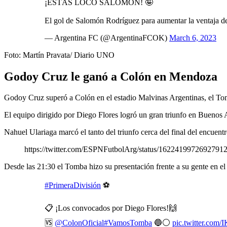
¡ESTÁS LOCO SALOMÓN! 🤪
El gol de Salomón Rodríguez para aumentar la ventaja 
— Argentina FC (@ArgentinaFCOK)
March 6, 2023
Foto: Martín Pravata/ Diario UNO
Godoy Cruz le ganó a Colón en Mendoza
Godoy Cruz superó a Colón en el estadio Malvinas Argentinas, el Tom
El equipo dirigido por Diego Flores logró un gran triunfo en Buenos 
Nahuel Ulariaga marcó el tanto del triunfo cerca del final del encue
https://twitter.com/ESPNFutbolArg/status/1622419972
Desde las 21:30 el Tomba hizo su presentación frente a su gente en el
#PrimeraDivisión
⚽
📋 ¡Los convocados por Diego Flores!🙌
🆚
@ColonOficial
#VamosTomba
🔵⚪
pic.twitter.co