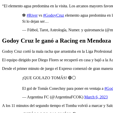
“El elemento agua predomina en la visita. Los arcanos mayores favore
⚽
#River
vs
#GodoyCruz
elemento agua predomina en la 
Si lo dejan ser…
— Fútbol, Tarot, Astrología, Numer. y quiromancia (@m
Godoy Cruz le ganó a Racing en Mendoza
Godoy Cruz cortó la mala racha que arrastraba en la Liga Profesional
El equipo dirigido por Diego Flores se recuperó en casa y bajó a la
Desde el primer minuto de juego el Expreso comenzó de gran manera g
¡QUE GOLAZO TOMÁS! 🔵⚪️
El gol de Tomás Conechny para poner en ventaja a
#God
— Argentina FC (@ArgentinaFCOK)
March 6, 2023
A los 11 minutos del segundo tiempo el Tomba volvió a marcar y Salom