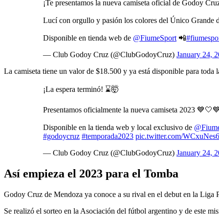
¡Te presentamos la nueva camiseta oficial de Godoy Cru
Lucí con orgullo y pasión los colores del Único Grande 
Disponible en tienda web de
@FiumeSport
📲
#fiumespo
— Club Godoy Cruz (@ClubGodoyCruz)
January 24, 
La camiseta tiene un valor de $18.500 y ya está disponible para toda 
¡La espera terminó! ⌛🤯
Presentamos oficialmente la nueva camiseta 2023 💙🤍
Disponible en la tienda web y local exclusivo de
@Fiume
#godoycruz
#temporada2023
pic.twitter.com/WCxuNe
— Club Godoy Cruz (@ClubGodoyCruz)
January 24, 
Así empieza el 2023 para el Tomba
Godoy Cruz de Mendoza ya conoce a su rival en el debut en la Liga Pr
Se realizó el sorteo en la Asociación del fútbol argentino y de este m