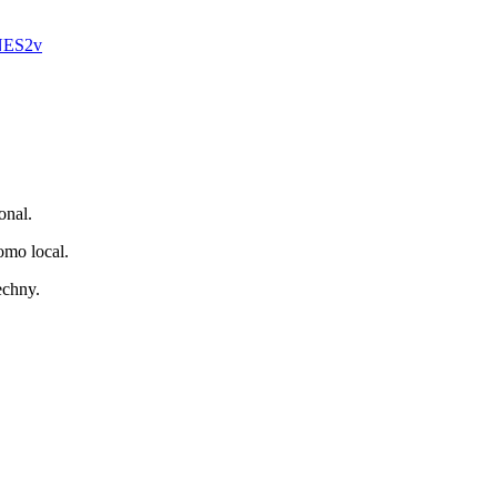
lNES2v
onal.
omo local.
echny.