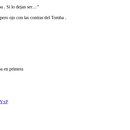
a . Si lo dejan ser…”
pero ojo con las contras del Tomba .
ba en primera
GYxP