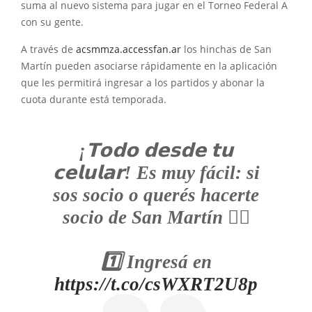
suma al nuevo sistema para jugar en el Torneo Federal A
con su gente.
A través de
acsmmza.accessfan.ar
los hinchas de San
Martín pueden asociarse rápidamente en la aplicación
que les permitirá ingresar a los partidos y abonar la
cuota durante está temporada.
¡𝗧𝗼𝗱𝗼 𝗱𝗲𝘀𝗱𝗲 𝘁𝘂
𝗰𝗲𝗹𝘂𝗹𝗮𝗿! Es muy fácil: si
sos socio o querés hacerte
socio de San Martín 👇🏼
1️⃣ Ingresá en
https://t.co/csWXRT2U8p