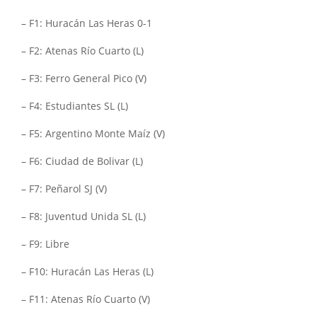
– F1: Huracán Las Heras 0-1
– F2: Atenas Río Cuarto (L)
– F3: Ferro General Pico (V)
– F4: Estudiantes SL (L)
– F5: Argentino Monte Maíz (V)
– F6: Ciudad de Bolivar (L)
– F7: Peñarol SJ (V)
– F8: Juventud Unida SL (L)
– F9: Libre
– F10: Huracán Las Heras (L)
– F11: Atenas Río Cuarto (V)