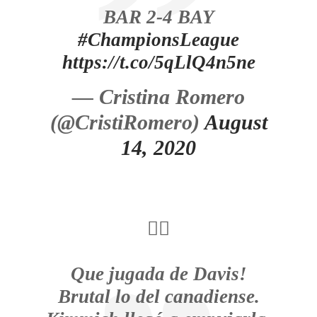
BAR 2-4 BAY
#ChampionsLeague
https://t.co/5qLlQ4n5ne
— Cristina Romero
(@CristiRomero)
August
14, 2020
🖐🏻
Que jugada de Davis!
Brutal lo del canadiense.