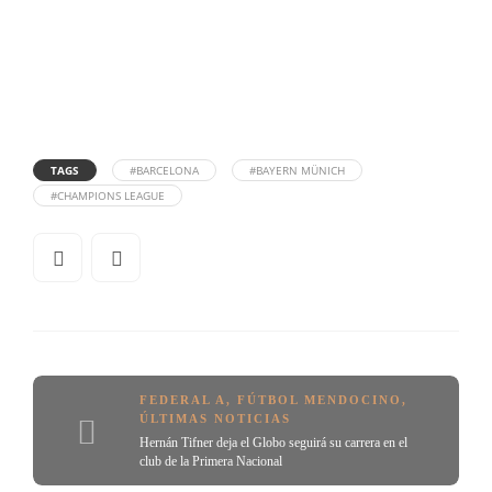
TAGS
#BARCELONA
#BAYERN MÜNICH
#CHAMPIONS LEAGUE
FEDERAL A
,
FÚTBOL MENDOCINO
,
ÚLTIMAS NOTICIAS
Hernán Tifner deja el Globo seguirá su carrera en el
club de la Primera Nacional