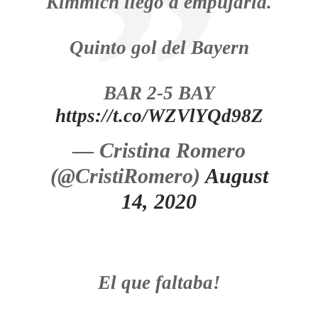
Kimmich llegó a empujarla.
Quinto gol del Bayern
BAR 2-5 BAY
https://t.co/WZVlYQd98Z
— Cristina Romero
(@CristiRomero)
August
14, 2020
El que faltaba!