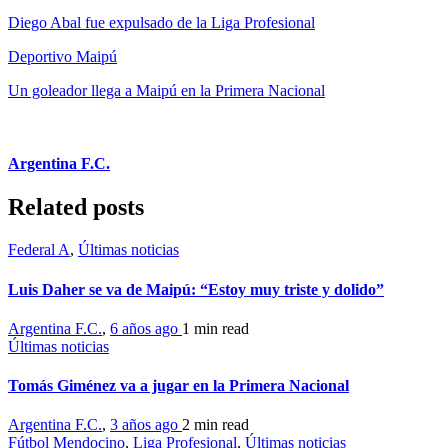
Diego Abal fue expulsado de la Liga Profesional
Deportivo Maipú
Un goleador llega a Maipú en la Primera Nacional
Argentina F.C.
Related posts
Federal A
,
Últimas noticias
Luis Daher se va de Maipú: “Estoy muy triste y dolido”
Argentina F.C.
,
6 años ago
1 min
read
Últimas noticias
Tomás Giménez va a jugar en la Primera Nacional
Argentina F.C.
,
3 años ago
2 min
read
Fútbol Mendocino
,
Liga Profesional
,
Últimas noticias