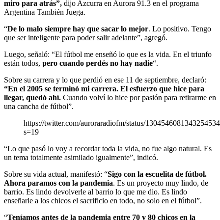
miro para atrás”,
dijo Azcurra en Aurora 91.3 en el programa
Argentina También Juega.
“
De lo malo siempre hay que sacar lo mejor
. Lo positivo. Tengo
que ser inteligente para poder salir adelante”, agregó.
Luego, señaló: “El fútbol me enseñó lo que es la vida. En el triunfo
están todos,
pero cuando perdés no hay nadie
“.
Sobre su carrera y lo que perdió en ese 11 de septiembre, declaró:
“En el 2005 se terminó mi carrera. El esfuerzo que hice para
llegar, quedó ahí.
Cuando volví lo hice por pasión para retirarme en
una cancha de fútbol”.
https://twitter.com/auroraradiofm/status/130454608134325453
s=19
“Lo que pasó lo voy a recordar toda la vida, no fue algo natural. Es
un tema totalmente asimilado igualmente”, indicó.
Sobre su vida actual, manifestó: “
Sigo con la escuelita de fútbol.
Ahora paramos con la pandemia
. Es un proyecto muy lindo, de
barrio. Es lindo devolverle al barrio lo que me dio. Es lindo
enseñarle a los chicos el sacrificio en todo, no solo en el fútbol”.
“
Teníamos antes de la pandemia entre 70 y 80 chicos en la