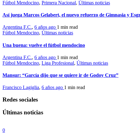
Fútbol Mendocino
,
Primera Nacional
,
Últimas noticias
Así juega Marcos Gelabert, el nuevo refuerzo de Gimnasia y Esg
Argentina F.C.
,
6 años ago
1 min
read
Fútbol Mendocino
,
Últimas noticias
Una buena: vuelve el fútbol mendocino
Argentina F.C.
,
6 años ago
1 min
read
Fútbol Mendocino
,
Liga Profesional
,
Últimas noticias
Mansur: “García dijo que se quiere ir de Godoy Cruz”
Francisco Lagiglia
,
6 años ago
1 min
read
Redes sociales
Últimas noticias
0