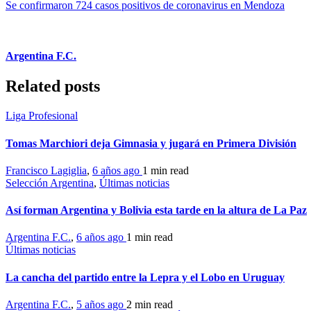
Se confirmaron 724 casos positivos de coronavirus en Mendoza
Argentina F.C.
Related posts
Liga Profesional
Tomas Marchiori deja Gimnasia y jugará en Primera División
Francisco Lagiglia
,
6 años ago
1 min
read
Selección Argentina
,
Últimas noticias
Así forman Argentina y Bolivia esta tarde en la altura de La Paz
Argentina F.C.
,
6 años ago
1 min
read
Últimas noticias
La cancha del partido entre la Lepra y el Lobo en Uruguay
Argentina F.C.
,
5 años ago
2 min
read