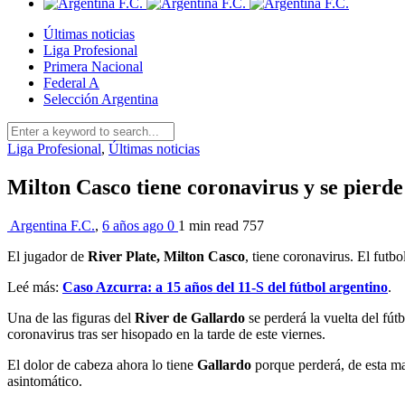
Últimas noticias
Liga Profesional
Primera Nacional
Federal A
Selección Argentina
Liga Profesional
,
Últimas noticias
Milton Casco tiene coronavirus y se pierde 
Argentina F.C.
,
6 años ago
0
1 min
read
757
El jugador de
River Plate, Milton Casco
, tiene coronavirus. El futb
Leé más:
Caso Azcurra: a 15 años del 11-S del fútbol argentino
.
Una de las figuras del
River de Gallardo
se perderá la vuelta del fút
coronavirus tras ser hisopado en la tarde de este viernes.
El dolor de cabeza ahora lo tiene
Gallardo
porque perderá, de esta ma
asintomático.