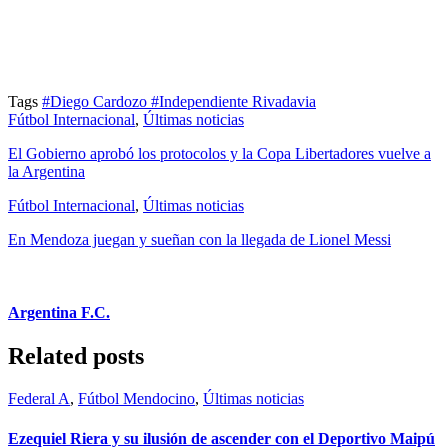
Tags
#Diego Cardozo
#Independiente Rivadavia
Fútbol Internacional
,
Últimas noticias
El Gobierno aprobó los protocolos y la Copa Libertadores vuelve a
la Argentina
Fútbol Internacional
,
Últimas noticias
En Mendoza juegan y sueñan con la llegada de Lionel Messi
Argentina F.C.
Related posts
Federal A
,
Fútbol Mendocino
,
Últimas noticias
Ezequiel Riera y su ilusión de ascender con el Deportivo Maipú