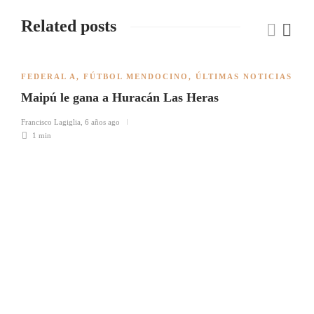
Related posts
FEDERAL A
,
FÚTBOL MENDOCINO
,
ÚLTIMAS NOTICIAS
Maipú le gana a Huracán Las Heras
Francisco Lagiglia
,
6 años ago
1 min