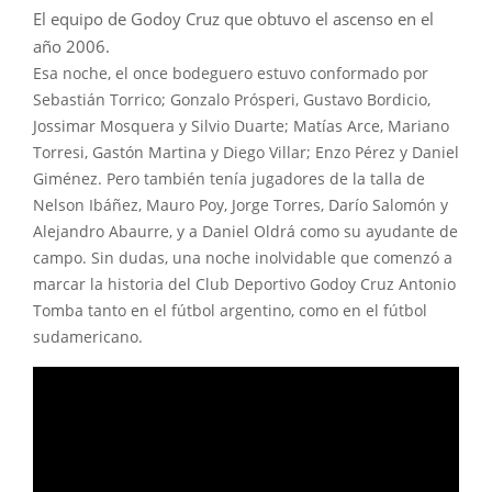
El equipo de Godoy Cruz que obtuvo el ascenso en el
año 2006.
Esa noche, el once bodeguero estuvo conformado por
Sebastián Torrico; Gonzalo Prósperi, Gustavo Bordicio,
Jossimar Mosquera y Silvio Duarte; Matías Arce, Mariano
Torresi, Gastón Martina y Diego Villar; Enzo Pérez y Daniel
Giménez. Pero también tenía jugadores de la talla de
Nelson Ibáñez, Mauro Poy, Jorge Torres, Darío Salomón y
Alejandro Abaurre, y a Daniel Oldrá como su ayudante de
campo. Sin dudas, una noche inolvidable que comenzó a
marcar la historia del Club Deportivo Godoy Cruz Antonio
Tomba tanto en el fútbol argentino, como en el fútbol
sudamericano.