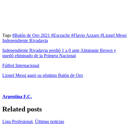
Tags
#Balón de Oro 2021
#Escrache
#Flavio Azzaro
#Lionel Messi
Independiente Rivadavia
Independiente Rivadavia perdió 1 a 0 ante Almirante Brown y
quedó eliminado de la Primera Nacional
Fútbol Internacional
Lionel Messi ganó su séptimo Balón de Oro
Argentina F.C.
Related posts
Liga Profesional
,
Últimas noticias