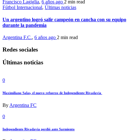
Francisco Lagiglia
,
6 años ago
2 min
read
Fútbol Internacional
,
Últimas noticias
Un argentino logró salir campeón en cancha con su equipo
durante la pandemia
Argentina F.C.
,
6 años ago
2 min
read
Redes sociales
Últimas noticias
0
Maximiliano Salas, el nuevo refuerzo de Independiente Rivadavia
By
Argentina FC
0
Independiente Rivadavia perdió ante Sarmiento