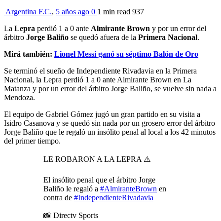
Argentina F.C.
,
5 años ago
0
1 min
read
937
La
Lepra
perdió 1 a 0 ante
Almirante Brown
y por un error del
árbitro
Jorge Baliño
se quedó afuera de la
Primera Nacional
.
Mirá también:
Lionel Messi ganó su séptimo Balón de Oro
Se terminó el sueño de Independiente Rivadavia en la Primera
Nacional, la Lepra perdió 1 a 0 ante Almirante Brown en La
Matanza y por un error del árbitro Jorge Baliño, se vuelve sin nada a
Mendoza.
El equipo de Gabriel Gómez jugó un gran partido en su visita a
Isidro Casanova y se quedó sin nada por un grosero error del árbitro
Jorge Baliño que le regaló un insólito penal al local a los 42 minutos
del primer tiempo.
LE ROBARON A LA LEPRA ⚠️
El insólito penal que el árbitro Jorge
Baliño le regaló a
#AlmiranteBrown
en
contra de
#IndependienteRivadavia
📸 Directv Sports