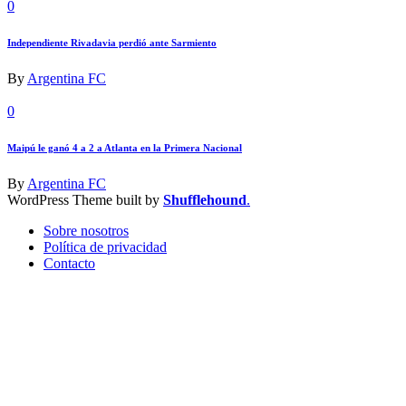
0
Independiente Rivadavia perdió ante Sarmiento
By
Argentina FC
0
Maipú le ganó 4 a 2 a Atlanta en la Primera Nacional
By
Argentina FC
WordPress Theme built by
Shufflehound
.
Sobre nosotros
Política de privacidad
Contacto