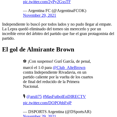
pic.twitter.com/2yPy2GxsTF
— Argentina FC (@ArgentinaFCOK)
November 29, 2021
Independiente lo buscó por todos lados y no pudo llegar al empate.
La Lepra quedó eliminado del torneo sin merecerlo y por un
increíble error del árbitro del partido que fue el gran protagonista del
partido.
El gol de Almirante Brown
⚽️ ¡Con suspenso! Gurí García, de penal,
marcó el 1-0 para
@Club_AlteBrown
contra Independiente Rivadavia, en un
partido caliente por la vuelta de los cuartos
de final del reducido de la Primera
Nacional.
🎙️
@aruli75
#MasFutbolEnDIRECTV
pic.twitter.com/DOPQbbFsjP
— DSPORTS Argentina (@DSportsAR)
November 29, 2021