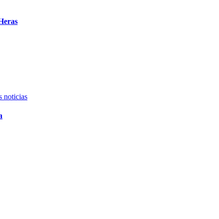
Heras
 noticias
a