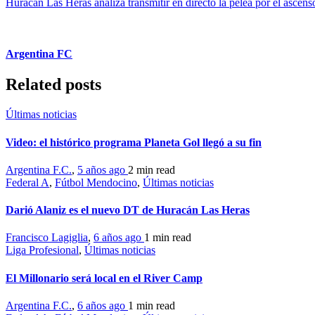
Huracán Las Heras analiza transmitir en directo la pelea por el ascens
Argentina FC
Related posts
Últimas noticias
Video: el histórico programa Planeta Gol llegó a su fin
Argentina F.C.
,
5 años ago
2 min
read
Federal A
,
Fútbol Mendocino
,
Últimas noticias
Darió Alaniz es el nuevo DT de Huracán Las Heras
Francisco Lagiglia
,
6 años ago
1 min
read
Liga Profesional
,
Últimas noticias
El Millonario será local en el River Camp
Argentina F.C.
,
6 años ago
1 min
read