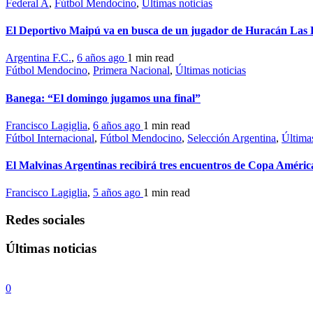
Federal A
,
Fútbol Mendocino
,
Últimas noticias
El Deportivo Maipú va en busca de un jugador de Huracán Las 
Argentina F.C.
,
6 años ago
1 min
read
Fútbol Mendocino
,
Primera Nacional
,
Últimas noticias
Banega: “El domingo jugamos una final”
Francisco Lagiglia
,
6 años ago
1 min
read
Fútbol Internacional
,
Fútbol Mendocino
,
Selección Argentina
,
Últimas
El Malvinas Argentinas recibirá tres encuentros de Copa Améric
Francisco Lagiglia
,
5 años ago
1 min
read
Redes sociales
Últimas noticias
0