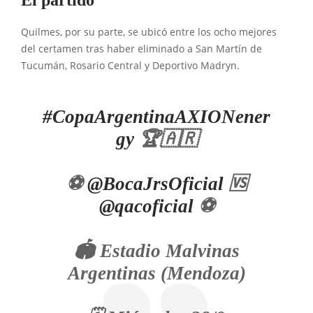
El partido
Quilmes, por su parte, se ubicó entre los ocho mejores
del certamen tras haber eliminado a San Martín de
Tucumán, Rosario Central y Deportivo Madryn.
#CopaArgentinaAXIONener
gy
🏆🇦🇷
⚽️
@BocaJrsOficial
🆚
@qacoficial
⚽
🏟️ Estadio Malvinas
Argentinas (Mendoza)