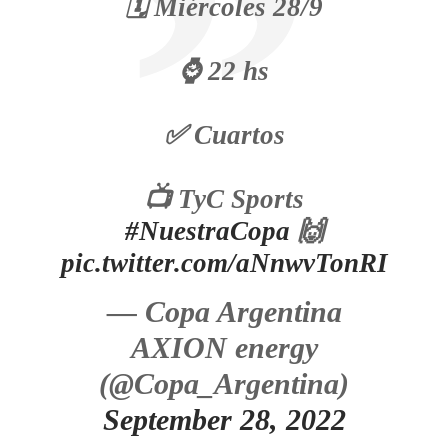
🗓️ Miércoles 28/9
⌚ 22 hs
✅ Cuartos
📺 TyC Sports
#NuestraCopa
🙌
pic.twitter.com/aNnwvTonRI
— Copa Argentina
AXION energy
(@Copa_Argentina)
September 28, 2022