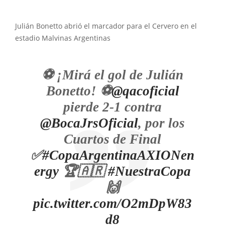
Julián Bonetto abrió el marcador para el Cervero en el
estadio Malvinas Argentinas
⚽ ¡Mirá el gol de Julián
Bonetto! ⚽
@qacoficial
pierde 2-1 contra
@BocaJrsOficial
, por los
Cuartos de Final
✅
#CopaArgentinaAXIONen
ergy
🏆🇦🇷
#NuestraCopa
🙌
pic.twitter.com/O2mDpW83
d8