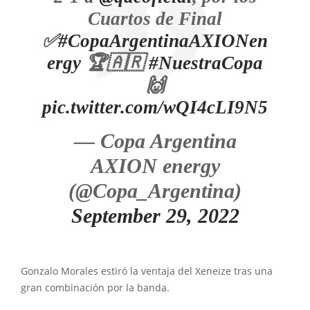
Cuartos de Final
✅
#CopaArgentinaAXIONen
ergy
🏆🇦🇷
#NuestraCopa
🙌
pic.twitter.com/wQI4cLI9N5
— Copa Argentina
AXION energy
(@Copa_Argentina)
September 29, 2022
Gonzalo Morales estiró la ventaja del Xeneize tras una
gran combinación por la banda.