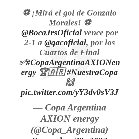
⚽ ¡Mirá el gol de Gonzalo
Morales! ⚽
@BocaJrsOficial
vence por
2-1 a
@qacoficial
, por los
Cuartos de Final
✅
#CopaArgentinaAXIONen
ergy
🏆🇦🇷
#NuestraCopa
🙌
pic.twitter.com/yY3dv0sV3J
— Copa Argentina
AXION energy
(@Copa_Argentina)