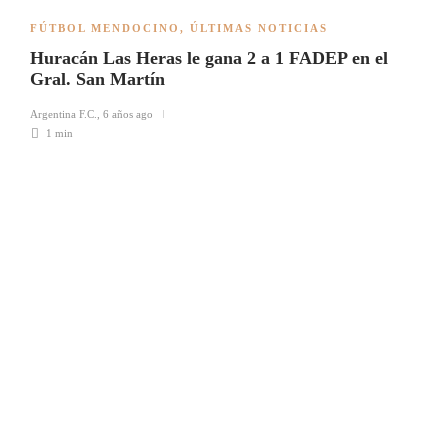
FÚTBOL MENDOCINO
,
ÚLTIMAS NOTICIAS
Huracán Las Heras le gana 2 a 1 FADEP en el
Gral. San Martín
Argentina F.C.
,
6 años ago
1 min